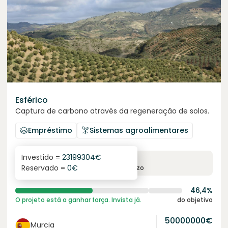
Esférico
Captura de carbono através da regeneração de solos.
Empréstimo
Sistemas agroalimentares
Investido =
23199304
€
6.3
%
24
Reservado =
0
€
juro anual
prazo
46,4%
O projeto está a ganhar força. Invista já.
do objetivo
50000000
€
Murcia