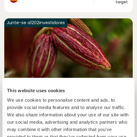
target
Junte-se a
1202
investidores
This website uses cookies
Colcocoa II
We use cookies to personalise content and ads, to
Cacau certificado para comunidades resilientes.
provide social media features and to analyse our traffic.
Empréstimo
Sistemas agroalimentares
We also share information about your use of our site with
our social media, advertising and analytics partners who
may combine it with other information that you’ve
Investido =
17876116
€
6.1
%
6
Reservado =
0
€
provided to them or that they’ve collected from your use
juro anual
prazo