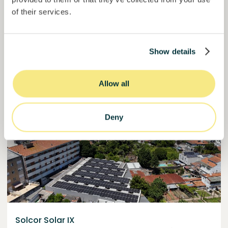
of their services.
59,6%
Já mais de metade financiado. Não perca.
do objetivo
30000000
€
Show details
Manizales
target
Allow all
Financiado
Deny
Solcor Solar IX