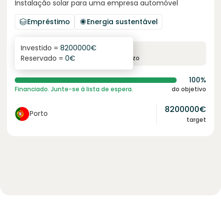
Instalação solar para uma empresa automóvel
Empréstimo
Energia sustentável
Investido =
8200000
€
6.1
%
96
Reservado =
0
€
juro anual
prazo
100%
Financiado. Junte-se à lista de espera.
do objetivo
8200000
€
Porto
target