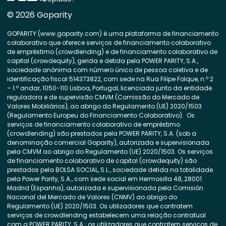
© 2026 Goparity
GOPARITY (www.goparity.com) é uma plataforma de financiamento
colaborativo que oferece serviços de financiamento colaborativo
de empréstimo (crowdlending) e de financiamento colaborativo de
capital (crowdequity), gerida e detida pela POWER PARITY, S.A.,
sociedade anónima com número único de pessoa coletiva e de
identificação fiscal 514373822, com sede na Rua Filipe Folque, n.º 2
– 1.º andar, 1050-110 Lisboa, Portugal, licenciada junto da entidade
reguladora e de supervisão CMVM (Comissão do Mercado de
Valores Mobiliários), ao abrigo do Regulamento (UE) 2020/1503
(Regulamento Europeu do Financiamento Colaborativo). Os
serviços de financiamento colaborativo de empréstimo
(crowdlending) são prestados pela POWER PARITY, S.A. (sob a
denominação comercial Goparity), autorizada e supervisionada
pela CMVM ao abrigo do Regulamento (UE) 2020/1503. Os serviços
de financiamento colaborativo de capital (crowdequity) são
prestados pela BOLSA SOCIAL, S.L., sociedade detida na totalidade
pela Power Parity, S.A., com sede social em Hermosilla 48, 28001
Madrid (Espanha), autorizada e supervisionada pela Comisión
Nacional del Mercado de Valores (CNMV) ao abrigo do
Regulamento (UE) 2020/1503. Os utilizadores que contratem
serviços de crowdlending estabelecem uma relação contratual
com a POWER PARITY, S.A.; os utilizadores que contratem serviços de