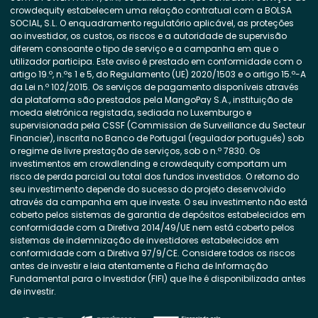
crowdequity estabelecem uma relação contratual com a BOLSA
SOCIAL, S.L. O enquadramento regulatório aplicável, as proteções
ao investidor, os custos, os riscos e a autoridade de supervisão
diferem consoante o tipo de serviço e a campanha em que o
utilizador participa. Este aviso é prestado em conformidade com o
artigo 19.º, n.ºs 1 e 5, do Regulamento (UE) 2020/1503 e o artigo 15.º-A
da Lei n.º 102/2015. Os serviços de pagamento disponíveis através
da plataforma são prestados pela MangoPay S.A., instituição de
moeda eletrónica registada, sediada no Luxemburgo e
supervisionada pela CSSF (Commission de Surveillance du Secteur
Financier), inscrita no Banco de Portugal (regulador português) sob
o regime de livre prestação de serviços, sob o n.º 7830. Os
investimentos em crowdlending e crowdequity comportam um
risco de perda parcial ou total dos fundos investidos. O retorno do
seu investimento depende do sucesso do projeto desenvolvido
através da campanha em que investe. O seu investimento não está
coberto pelos sistemas de garantia de depósitos estabelecidos em
conformidade com a Diretiva 2014/49/UE nem está coberto pelos
sistemas de indemnização de investidores estabelecidos em
conformidade com a Diretiva 97/9/CE. Considere todos os riscos
antes de investir e leia atentamente a Ficha de Informação
Fundamental para o Investidor (FIFI) que lhe é disponibilizada antes
de investir.