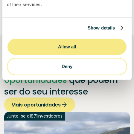
of their services.
Show details
Allow all
Descubra outras
Deny
oportunidades
que podem
ser do seu interesse
Mais oportunidades
Junte-se a
1871
investidores