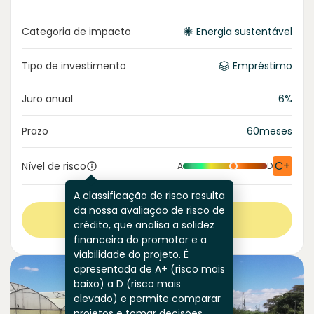
Categoria de impacto
Energia sustentável
Tipo de investimento
Empréstimo
Juro anual
6
%
Prazo
60
meses
C+
Nível de risco
A
D
A classificação de risco resulta
da nossa avaliação de risco de
Ver mais
crédito, que analisa a solidez
financeira do promotor e a
viabilidade do projeto. É
apresentada de A+ (risco mais
baixo) a D (risco mais
elevado) e permite comparar
projetos e tomar decisões