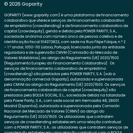
© 2026 Goparity
GOPARITY (www.goparity.com) é uma plataforma de financiamento
colaborativo que oferece serviços de financiamento colaborativo
de empréstimo (crowdlending) e de financiamento colaborativo de
capital (crowdequity), gerida e detida pela POWER PARITY, S.A.,
sociedade anónima com número único de pessoa coletiva e de
identificação fiscal 514373822, com sede na Rua Filipe Folque, n.º 2
– 1.º andar, 1050-110 Lisboa, Portugal, licenciada junto da entidade
reguladora e de supervisão CMVM (Comissão do Mercado de
Valores Mobiliários), ao abrigo do Regulamento (UE) 2020/1503
(Regulamento Europeu do Financiamento Colaborativo). Os
serviços de financiamento colaborativo de empréstimo
(crowdlending) são prestados pela POWER PARITY, S.A. (sob a
denominação comercial Goparity), autorizada e supervisionada
pela CMVM ao abrigo do Regulamento (UE) 2020/1503. Os serviços
de financiamento colaborativo de capital (crowdequity) são
prestados pela BOLSA SOCIAL, S.L., sociedade detida na totalidade
pela Power Parity, S.A., com sede social em Hermosilla 48, 28001
Madrid (Espanha), autorizada e supervisionada pela Comisión
Nacional del Mercado de Valores (CNMV) ao abrigo do
Regulamento (UE) 2020/1503. Os utilizadores que contratem
serviços de crowdlending estabelecem uma relação contratual
com a POWER PARITY, S.A.; os utilizadores que contratem serviços de
crowdequity estabelecem uma relação contratual com a BOLSA