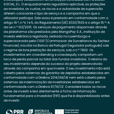
SOCIAL, S.L. O enquadramento regulatório aplicável, as proteções
ao investidor, os custos, os riscos e a autoridade de supervisão
diferem consoante o tipo de serviço e a campanha em que o
utilizador participa. Este aviso é prestado em conformidade com o
artigo 19.º, n.ºs 1 e 5, do Regulamento (UE) 2020/1503 e o artigo 15.º-A
da Lei n.º 102/2015. Os serviços de pagamento disponíveis através
da plataforma são prestados pela MangoPay S.A., instituição de
moeda eletrónica registada, sediada no Luxemburgo e
supervisionada pela CSSF (Commission de Surveillance du Secteur
Financier), inscrita no Banco de Portugal (regulador português) sob
o regime de livre prestação de serviços, sob o n.º 7830. Os
investimentos em crowdlending e crowdequity comportam um
risco de perda parcial ou total dos fundos investidos. O retorno do
seu investimento depende do sucesso do projeto desenvolvido
através da campanha em que investe. O seu investimento não está
coberto pelos sistemas de garantia de depósitos estabelecidos em
conformidade com a Diretiva 2014/49/UE nem está coberto pelos
sistemas de indemnização de investidores estabelecidos em
conformidade com a Diretiva 97/9/CE. Considere todos os riscos
antes de investir e leia atentamente a Ficha de Informação
Fundamental para o Investidor (FIFI) que lhe é disponibilizada antes
de investir.