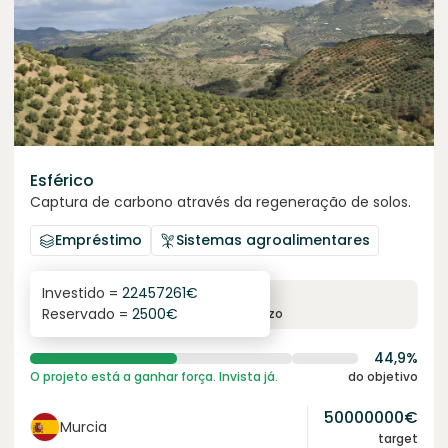
Esférico
Captura de carbono através da regeneração de solos.
Empréstimo
Sistemas agroalimentares
Investido =
22457261
€
6.3
%
24
Reservado =
2500
€
juro anual
prazo
44,9%
O projeto está a ganhar força. Invista já.
do objetivo
50000000
€
Murcia
target