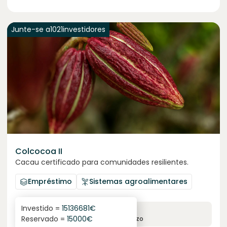
Junte-se a
1021
investidores
Colcocoa II
Cacau certificado para comunidades resilientes.
Empréstimo
Sistemas agroalimentares
Investido =
15136681
€
6.1
%
6
Reservado =
15000
€
juro anual
prazo