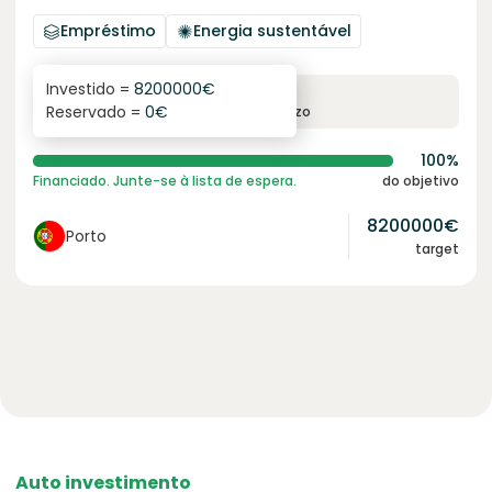
Empréstimo
Energia sustentável
Investido =
8200000
€
6.1
%
96
Reservado =
0
€
juro anual
prazo
100%
Financiado. Junte-se à lista de espera.
do objetivo
8200000
€
Porto
target
Auto investimento