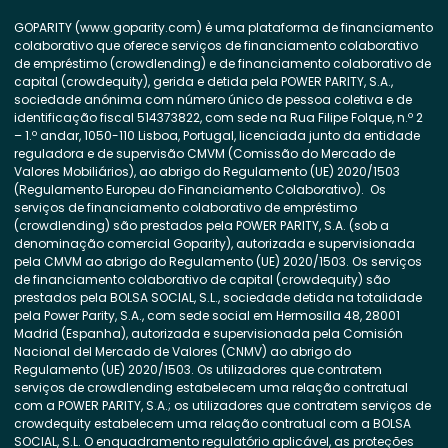
GOPARITY (www.goparity.com) é uma plataforma de financiamento
colaborativo que oferece serviços de financiamento colaborativo
de empréstimo (crowdlending) e de financiamento colaborativo de
capital (crowdequity), gerida e detida pela POWER PARITY, S.A.,
sociedade anónima com número único de pessoa coletiva e de
identificação fiscal 514373822, com sede na Rua Filipe Folque, n.º 2
– 1.º andar, 1050-110 Lisboa, Portugal, licenciada junto da entidade
reguladora e de supervisão CMVM (Comissão do Mercado de
Valores Mobiliários), ao abrigo do Regulamento (UE) 2020/1503
(Regulamento Europeu do Financiamento Colaborativo). Os
serviços de financiamento colaborativo de empréstimo
(crowdlending) são prestados pela POWER PARITY, S.A. (sob a
denominação comercial Goparity), autorizada e supervisionada
pela CMVM ao abrigo do Regulamento (UE) 2020/1503. Os serviços
de financiamento colaborativo de capital (crowdequity) são
prestados pela BOLSA SOCIAL, S.L., sociedade detida na totalidade
pela Power Parity, S.A., com sede social em Hermosilla 48, 28001
Madrid (Espanha), autorizada e supervisionada pela Comisión
Nacional del Mercado de Valores (CNMV) ao abrigo do
Regulamento (UE) 2020/1503. Os utilizadores que contratem
serviços de crowdlending estabelecem uma relação contratual
com a POWER PARITY, S.A.; os utilizadores que contratem serviços de
crowdequity estabelecem uma relação contratual com a BOLSA
SOCIAL, S.L. O enquadramento regulatório aplicável, as proteções