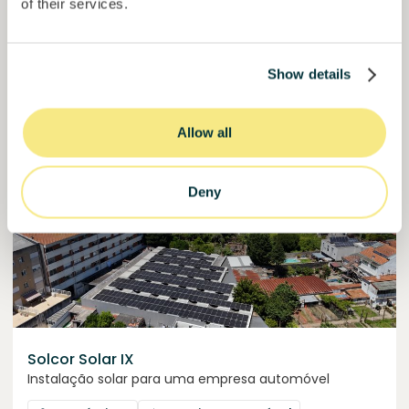
of their services.
50,5%
Já mais de metade financiado. Não perca.
do objetivo
30000000
€
Manizales
Show details
target
Allow all
Financiado
Deny
Solcor Solar IX
Instalação solar para uma empresa automóvel