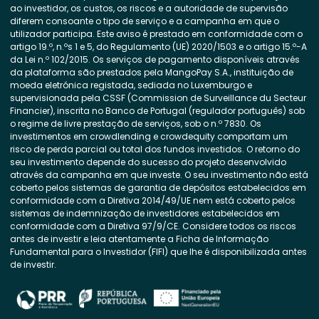
ao investidor, os custos, os riscos e a autoridade de supervisão
diferem consoante o tipo de serviço e a campanha em que o
utilizador participa. Este aviso é prestado em conformidade com o
artigo 19.º, n.ºs 1 e 5, do Regulamento (UE) 2020/1503 e o artigo 15.º-A
da Lei n.º 102/2015. Os serviços de pagamento disponíveis através
da plataforma são prestados pela MangoPay S.A., instituição de
moeda eletrónica registada, sediada no Luxemburgo e
supervisionada pela CSSF (Commission de Surveillance du Secteur
Financier), inscrita no Banco de Portugal (regulador português) sob
o regime de livre prestação de serviços, sob o n.º 7830. Os
investimentos em crowdlending e crowdequity comportam um
risco de perda parcial ou total dos fundos investidos. O retorno do
seu investimento depende do sucesso do projeto desenvolvido
através da campanha em que investe. O seu investimento não está
coberto pelos sistemas de garantia de depósitos estabelecidos em
conformidade com a Diretiva 2014/49/UE nem está coberto pelos
sistemas de indemnização de investidores estabelecidos em
conformidade com a Diretiva 97/9/CE. Considere todos os riscos
antes de investir e leia atentamente a Ficha de Informação
Fundamental para o Investidor (FIFI) que lhe é disponibilizada antes
de investir.