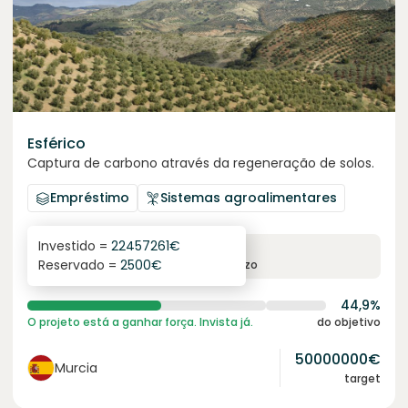
Esférico
Captura de carbono através da regeneração de solos.
Empréstimo
Sistemas agroalimentares
Investido =
22457261
€
6.3
%
24
Reservado =
2500
€
juro anual
prazo
44,9%
O projeto está a ganhar força. Invista já.
do objetivo
50000000
€
Murcia
target