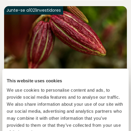
Junte-se a
1021
investidores
Colcocoa II
This website uses cookies
Cacau certificado para comunidades resilientes.
We use cookies to personalise content and ads, to
provide social media features and to analyse our traffic.
Empréstimo
Sistemas agroalimentares
We also share information about your use of our site with
our social media, advertising and analytics partners who
Investido =
15136681
€
6.1
%
6
may combine it with other information that you’ve
Reservado =
15000
€
juro anual
prazo
provided to them or that they’ve collected from your use