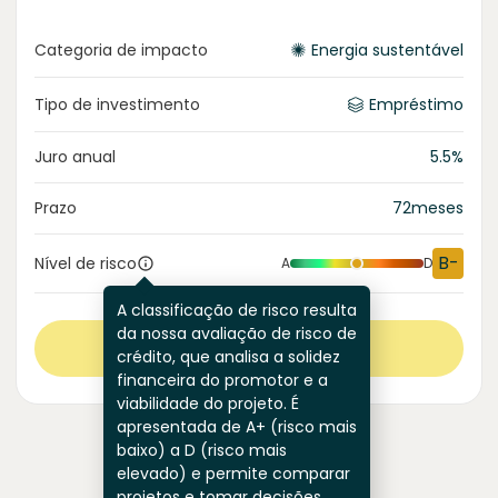
Categoria de impacto
Energia sustentável
Tipo de investimento
Empréstimo
Juro anual
5.5
%
Prazo
72
meses
B-
Nível de risco
A
D
A classificação de risco resulta
da nossa avaliação de risco de
Ver mais
crédito, que analisa a solidez
financeira do promotor e a
viabilidade do projeto. É
apresentada de A+ (risco mais
baixo) a D (risco mais
elevado) e permite comparar
projetos e tomar decisões