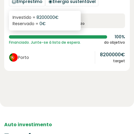
Empréstimo
Energia sustentável
Investido =
8200000
€
6.1
%
96
Reservado =
0
€
juro anual
prazo
100%
Financiado. Junte-se à lista de espera.
do objetivo
8200000
€
Porto
target
Auto investimento