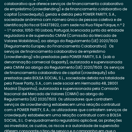
colaborativo que oferece serviços de financiamento colaborativo
de empréstimo (crowdlending) e de financiamento colaborativo de
capital (crowdequity), gerida e detida pela POWER PARITY, S.A.,
sociedade anónima com número único de pessoa coletiva e de
identificação fiscal 514373822, com sede na Rua Filipe Folque, n.º 2
– 1.º andar, 1050-110 Lisboa, Portugal, licenciada junto da entidade
reguladora e de supervisão CMVM (Comissão do Mercado de
Valores Mobiliários), ao abrigo do Regulamento (UE) 2020/1503
(Regulamento Europeu do Financiamento Colaborativo). Os
serviços de financiamento colaborativo de empréstimo
(crowdlending) são prestados pela POWER PARITY, S.A. (sob a
denominação comercial Goparity), autorizada e supervisionada
pela CMVM ao abrigo do Regulamento (UE) 2020/1503. Os serviços
de financiamento colaborativo de capital (crowdequity) são
prestados pela BOLSA SOCIAL, S.L., sociedade detida na totalidade
pela Power Parity, S.A., com sede social em Hermosilla 48, 28001
Madrid (Espanha), autorizada e supervisionada pela Comisión
Nacional del Mercado de Valores (CNMV) ao abrigo do
Regulamento (UE) 2020/1503. Os utilizadores que contratem
serviços de crowdlending estabelecem uma relação contratual
com a POWER PARITY, S.A.; os utilizadores que contratem serviços de
crowdequity estabelecem uma relação contratual com a BOLSA
SOCIAL, S.L. O enquadramento regulatório aplicável, as proteções
ao investidor, os custos, os riscos e a autoridade de supervisão
diferem consoante o tipo de serviço e a campanha em que o