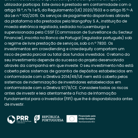
utilizador participa. Este aviso é prestado em conformidade com o
artigo 19.º, n.ºs 1 e 5, do Regulamento (UE) 2020/1503 e o artigo 15.º-A
da Lei n.º 102/2015. Os serviços de pagamento disponíveis através
da plataforma são prestados pela MangoPay S.A., instituição de
moeda eletrónica registada, sediada no Luxemburgo e
supervisionada pela CSSF (Commission de Surveillance du Secteur
Financier), inscrita no Banco de Portugal (regulador português) sob
o regime de livre prestação de serviços, sob o n.º 7830. Os
investimentos em crowdlending e crowdequity comportam um
risco de perda parcial ou total dos fundos investidos. O retorno do
seu investimento depende do sucesso do projeto desenvolvido
através da campanha em que investe. O seu investimento não está
coberto pelos sistemas de garantia de depósitos estabelecidos em
conformidade com a Diretiva 2014/49/UE nem está coberto pelos
sistemas de indemnização de investidores estabelecidos em
conformidade com a Diretiva 97/9/CE. Considere todos os riscos
antes de investir e leia atentamente a Ficha de Informação
Fundamental para o Investidor (FIFI) que lhe é disponibilizada antes
de investir.