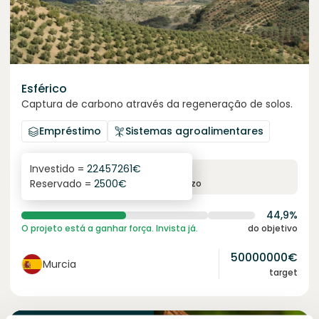
Esférico
Captura de carbono através da regeneração de solos.
Empréstimo
Sistemas agroalimentares
Investido =
22457261
€
6.3
%
24
Reservado =
2500
€
juro anual
prazo
44,9%
O projeto está a ganhar força. Invista já.
do objetivo
50000000
€
Murcia
target