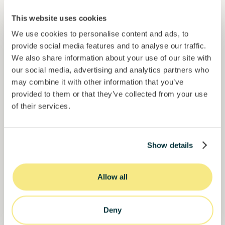
Junte-se a
1021
investidores
This website uses cookies
We use cookies to personalise content and ads, to
provide social media features and to analyse our traffic.
We also share information about your use of our site with
our social media, advertising and analytics partners who
may combine it with other information that you’ve
provided to them or that they’ve collected from your use
of their services.
Colcocoa II
Cacau certificado para comunidades resilientes.
Show details
Empréstimo
Sistemas agroalimentares
Allow all
Investido =
15136681
€
6.1
%
6
Reservado =
15000
€
juro anual
prazo
Deny
50,5%
Já mais de metade financiado. Não perca.
do objetivo