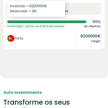
Investido =
8200000
€
6.1
%
96
Reservado =
0
€
juro anual
prazo
100%
Financiado. Junte-se à lista de espera.
do objetivo
8200000
€
Porto
target
Auto investimento
Transforme os seus