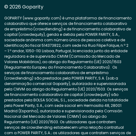
© 2026 Goparity
GOPARITY (www.goparity.com) é uma plataforma de financiamento
colaborativo que oferece serviços de financiamento colaborativo
de empréstimo (crowdlending) e de financiamento colaborativo de
capital (crowdequity), gerida e detida pela POWER PARITY, S.A.,
sociedade anónima com número único de pessoa coletiva e de
identificação fiscal 514373822, com sede na Rua Filipe Folque, n.º 2
– 1.º andar, 1050-110 Lisboa, Portugal, licenciada junto da entidade
reguladora e de supervisão CMVM (Comissão do Mercado de
Valores Mobiliários), ao abrigo do Regulamento (UE) 2020/1503
(Regulamento Europeu do Financiamento Colaborativo). Os
serviços de financiamento colaborativo de empréstimo
(crowdlending) são prestados pela POWER PARITY, S.A. (sob a
denominação comercial Goparity), autorizada e supervisionada
pela CMVM ao abrigo do Regulamento (UE) 2020/1503. Os serviços
de financiamento colaborativo de capital (crowdequity) são
prestados pela BOLSA SOCIAL, S.L., sociedade detida na totalidade
pela Power Parity, S.A., com sede social em Hermosilla 48, 28001
Madrid (Espanha), autorizada e supervisionada pela Comisión
Nacional del Mercado de Valores (CNMV) ao abrigo do
Regulamento (UE) 2020/1503. Os utilizadores que contratem
serviços de crowdlending estabelecem uma relação contratual
com a POWER PARITY, S.A.; os utilizadores que contratem serviços de