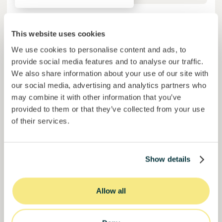
50,5%
Já mais de metade financiado. Não perca.
do objetivo
This website uses cookies
30000000
€
We use cookies to personalise content and ads, to
Manizales
target
provide social media features and to analyse our traffic.
We also share information about your use of our site with
our social media, advertising and analytics partners who
Financiado
may combine it with other information that you’ve
provided to them or that they’ve collected from your use
of their services.
Show details
Allow all
Solcor Solar IX
Instalação solar para uma empresa automóvel