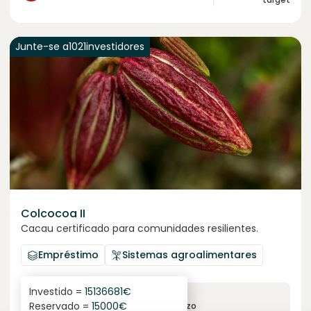
Junte-se a
1021
investidores
Colcocoa II
Cacau certificado para comunidades resilientes.
Empréstimo
Sistemas agroalimentares
Investido =
15136681
€
6.1
%
6
Reservado =
15000
€
juro anual
prazo