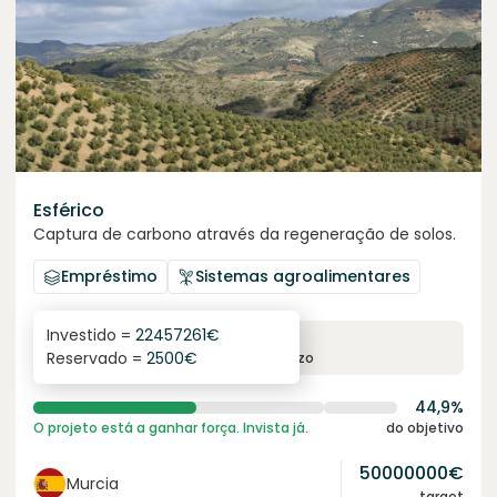
Esférico
Captura de carbono através da regeneração de solos.
Empréstimo
Sistemas agroalimentares
Investido =
22457261
€
6.3
%
24
Reservado =
2500
€
juro anual
prazo
44,9%
O projeto está a ganhar força. Invista já.
do objetivo
50000000
€
Murcia
target