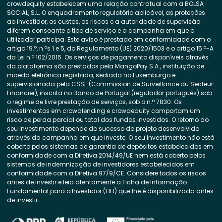
crowdequity estabelecem uma relação contratual com a BOLSA
SOCIAL, S.L. O enquadramento regulatório aplicável, as proteções
ao investidor, os custos, os riscos e a autoridade de supervisão
diferem consoante o tipo de serviço e a campanha em que o
utilizador participa. Este aviso é prestado em conformidade com o
artigo 19.º, n.ºs 1 e 5, do Regulamento (UE) 2020/1503 e o artigo 15.º-A
da Lei n.º 102/2015. Os serviços de pagamento disponíveis através
da plataforma são prestados pela MangoPay S.A., instituição de
moeda eletrónica registada, sediada no Luxemburgo e
supervisionada pela CSSF (Commission de Surveillance du Secteur
Financier), inscrita no Banco de Portugal (regulador português) sob
o regime de livre prestação de serviços, sob o n.º 7830. Os
investimentos em crowdlending e crowdequity comportam um
risco de perda parcial ou total dos fundos investidos. O retorno do
seu investimento depende do sucesso do projeto desenvolvido
através da campanha em que investe. O seu investimento não está
coberto pelos sistemas de garantia de depósitos estabelecidos em
conformidade com a Diretiva 2014/49/UE nem está coberto pelos
sistemas de indemnização de investidores estabelecidos em
conformidade com a Diretiva 97/9/CE. Considere todos os riscos
antes de investir e leia atentamente a Ficha de Informação
Fundamental para o Investidor (FIFI) que lhe é disponibilizada antes
de investir.