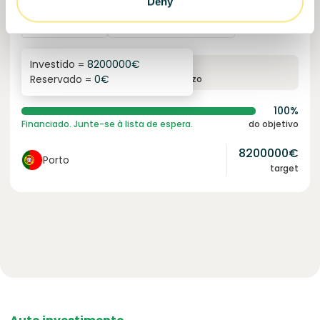
Deny
Empréstimo
Energia sustentável
Investido =
8200000
€
6.1
%
96
Reservado =
0
€
juro anual
prazo
100%
Financiado. Junte-se à lista de espera.
do objetivo
8200000
€
Porto
target