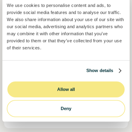
We use cookies to personalise content and ads, to
provide social media features and to analyse our traffic.
We also share information about your use of our site with
our social media, advertising and analytics partners who
may combine it with other information that you’ve
provided to them or that they’ve collected from your use
Colcocoa II
of their services.
Cacau certificado para comunidades resilientes.
Empréstimo
Sistemas agroalimentares
Show details
Investido =
15136681
€
6.1
%
6
Reservado =
15000
€
juro anual
prazo
Allow all
50,5%
Já mais de metade financiado. Não perca.
do objetivo
Deny
30000000
€
Manizales
target