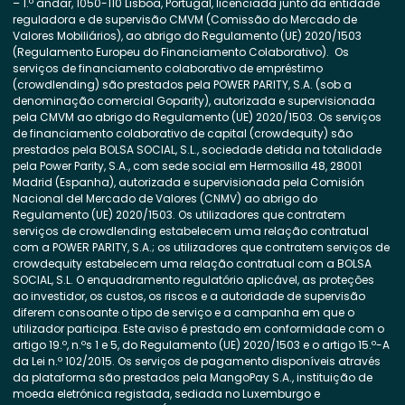
– 1.º andar, 1050-110 Lisboa, Portugal, licenciada junto da entidade
reguladora e de supervisão CMVM (Comissão do Mercado de
Valores Mobiliários), ao abrigo do Regulamento (UE) 2020/1503
(Regulamento Europeu do Financiamento Colaborativo). Os
serviços de financiamento colaborativo de empréstimo
(crowdlending) são prestados pela POWER PARITY, S.A. (sob a
denominação comercial Goparity), autorizada e supervisionada
pela CMVM ao abrigo do Regulamento (UE) 2020/1503. Os serviços
de financiamento colaborativo de capital (crowdequity) são
prestados pela BOLSA SOCIAL, S.L., sociedade detida na totalidade
pela Power Parity, S.A., com sede social em Hermosilla 48, 28001
Madrid (Espanha), autorizada e supervisionada pela Comisión
Nacional del Mercado de Valores (CNMV) ao abrigo do
Regulamento (UE) 2020/1503. Os utilizadores que contratem
serviços de crowdlending estabelecem uma relação contratual
com a POWER PARITY, S.A.; os utilizadores que contratem serviços de
crowdequity estabelecem uma relação contratual com a BOLSA
SOCIAL, S.L. O enquadramento regulatório aplicável, as proteções
ao investidor, os custos, os riscos e a autoridade de supervisão
diferem consoante o tipo de serviço e a campanha em que o
utilizador participa. Este aviso é prestado em conformidade com o
artigo 19.º, n.ºs 1 e 5, do Regulamento (UE) 2020/1503 e o artigo 15.º-A
da Lei n.º 102/2015. Os serviços de pagamento disponíveis através
da plataforma são prestados pela MangoPay S.A., instituição de
moeda eletrónica registada, sediada no Luxemburgo e