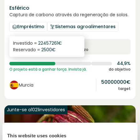
Esférico
Captura de carbono através da regeneração de solos.
Empréstimo
Sistemas agroalimentares
Investido =
22457261
€
6.3
%
24
Reservado =
2500
€
juro anual
prazo
44,9%
O projeto está a ganhar força. Invista já.
do objetivo
50000000
€
Murcia
target
Junte-se a
1021
investidores
This website uses cookies