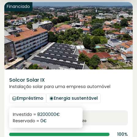
Financiado
Solcor Solar IX
Instalação solar para uma empresa automóvel
Empréstimo
Energia sustentável
Investido =
8200000
€
6.1
%
96
Reservado =
0
€
juro anual
prazo
100%