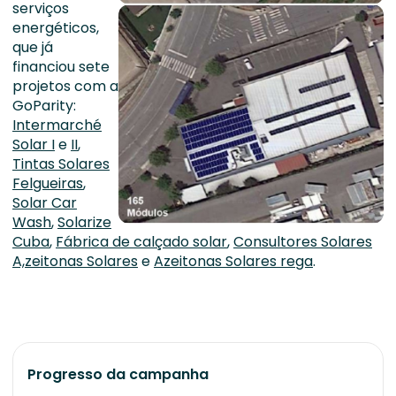
serviços
energéticos,
que já
financiou sete
projetos com a
GoParity:
Intermarché
Solar I
e
II
,
Tintas Solares
Felgueiras
,
Solar Car
Wash
,
Solarize
Cuba
,
Fábrica de calçado solar
,
Consultores Solares
A,zeitonas Solares
e
Azeitonas Solares rega
.
Progresso da campanha