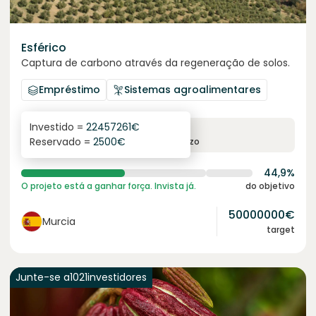
Esférico
Captura de carbono através da regeneração de solos.
Empréstimo
Sistemas agroalimentares
Investido =
22457261
€
6.3
%
24
Reservado =
2500
€
juro anual
prazo
44,9%
O projeto está a ganhar força. Invista já.
do objetivo
50000000
€
Murcia
target
Junte-se a
1021
investidores