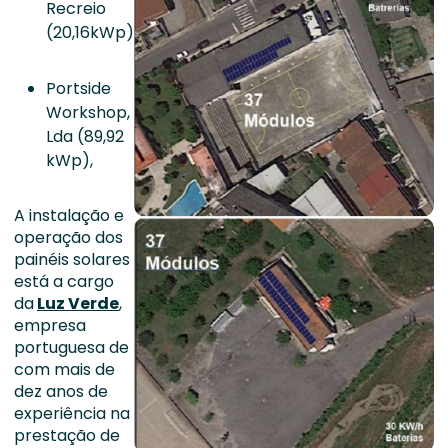
Recreio
(20,16kWp),
Portside
Workshop,
Lda (89,92
kWp),
A instalação e
operação dos
painéis solares
está a cargo
da
Luz Verde
,
empresa
portuguesa de
com mais de
dez anos de
experiência na
prestação de