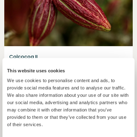
Colcocoa II
Cacau certificado para comunidades resilientes.
This website uses cookies
Empréstimo
Sistemas agroalimentares
We use cookies to personalise content and ads, to
provide social media features and to analyse our traffic.
Investido =
15136681
€
6.1
%
6
We also share information about your use of our site with
Reservado =
15000
€
juro anual
prazo
our social media, advertising and analytics partners who
may combine it with other information that you’ve
50,5%
Já mais de metade financiado. Não perca.
do objetivo
provided to them or that they’ve collected from your use
of their services.
30000000
€
Manizales
target