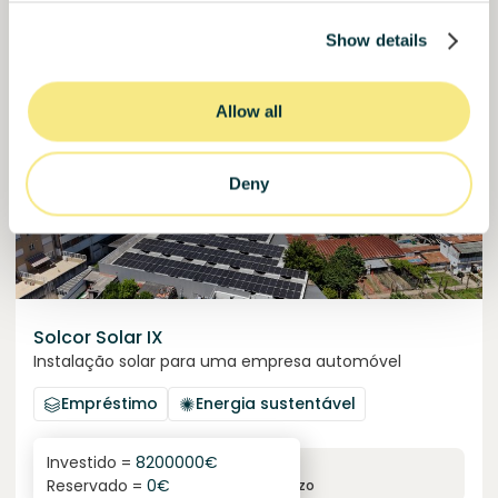
Show details
Financiado
Allow all
Deny
Solcor Solar IX
Instalação solar para uma empresa automóvel
Empréstimo
Energia sustentável
Investido =
8200000
€
6.1
%
96
Reservado =
0
€
juro anual
prazo