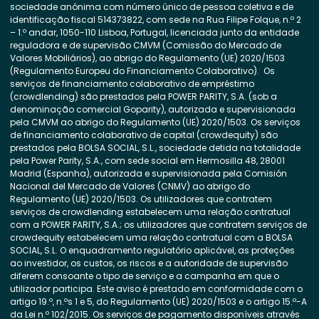
sociedade anónima com número único de pessoa coletiva e de
identificação fiscal 514373822, com sede na Rua Filipe Folque, n.º 2
– 1.º andar, 1050-110 Lisboa, Portugal, licenciada junto da entidade
reguladora e de supervisão CMVM (Comissão do Mercado de
Valores Mobiliários), ao abrigo do Regulamento (UE) 2020/1503
(Regulamento Europeu do Financiamento Colaborativo). Os
serviços de financiamento colaborativo de empréstimo
(crowdlending) são prestados pela POWER PARITY, S.A. (sob a
denominação comercial Goparity), autorizada e supervisionada
pela CMVM ao abrigo do Regulamento (UE) 2020/1503. Os serviços
de financiamento colaborativo de capital (crowdequity) são
prestados pela BOLSA SOCIAL, S.L., sociedade detida na totalidade
pela Power Parity, S.A., com sede social em Hermosilla 48, 28001
Madrid (Espanha), autorizada e supervisionada pela Comisión
Nacional del Mercado de Valores (CNMV) ao abrigo do
Regulamento (UE) 2020/1503. Os utilizadores que contratem
serviços de crowdlending estabelecem uma relação contratual
com a POWER PARITY, S.A.; os utilizadores que contratem serviços de
crowdequity estabelecem uma relação contratual com a BOLSA
SOCIAL, S.L. O enquadramento regulatório aplicável, as proteções
ao investidor, os custos, os riscos e a autoridade de supervisão
diferem consoante o tipo de serviço e a campanha em que o
utilizador participa. Este aviso é prestado em conformidade com o
artigo 19.º, n.ºs 1 e 5, do Regulamento (UE) 2020/1503 e o artigo 15.º-A
da Lei n.º 102/2015. Os serviços de pagamento disponíveis através