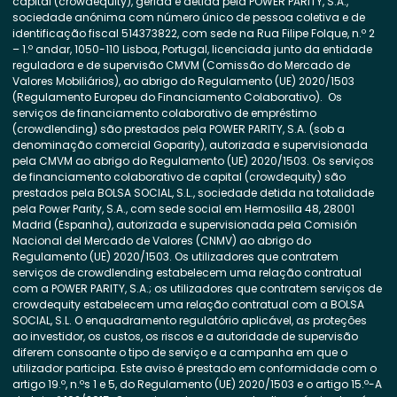
capital (crowdequity), gerida e detida pela POWER PARITY, S.A.,
sociedade anónima com número único de pessoa coletiva e de
identificação fiscal 514373822, com sede na Rua Filipe Folque, n.º 2
– 1.º andar, 1050-110 Lisboa, Portugal, licenciada junto da entidade
reguladora e de supervisão CMVM (Comissão do Mercado de
Valores Mobiliários), ao abrigo do Regulamento (UE) 2020/1503
(Regulamento Europeu do Financiamento Colaborativo). Os
serviços de financiamento colaborativo de empréstimo
(crowdlending) são prestados pela POWER PARITY, S.A. (sob a
denominação comercial Goparity), autorizada e supervisionada
pela CMVM ao abrigo do Regulamento (UE) 2020/1503. Os serviços
de financiamento colaborativo de capital (crowdequity) são
prestados pela BOLSA SOCIAL, S.L., sociedade detida na totalidade
pela Power Parity, S.A., com sede social em Hermosilla 48, 28001
Madrid (Espanha), autorizada e supervisionada pela Comisión
Nacional del Mercado de Valores (CNMV) ao abrigo do
Regulamento (UE) 2020/1503. Os utilizadores que contratem
serviços de crowdlending estabelecem uma relação contratual
com a POWER PARITY, S.A.; os utilizadores que contratem serviços de
crowdequity estabelecem uma relação contratual com a BOLSA
SOCIAL, S.L. O enquadramento regulatório aplicável, as proteções
ao investidor, os custos, os riscos e a autoridade de supervisão
diferem consoante o tipo de serviço e a campanha em que o
utilizador participa. Este aviso é prestado em conformidade com o
artigo 19.º, n.ºs 1 e 5, do Regulamento (UE) 2020/1503 e o artigo 15.º-A