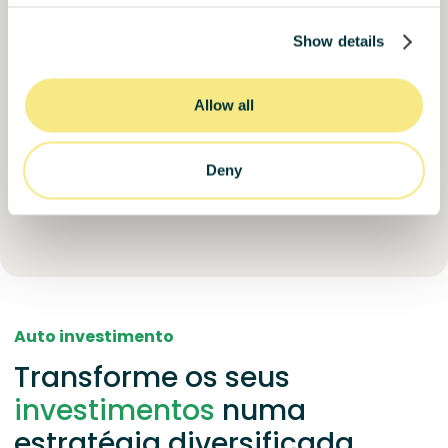
Show details
100%
Financiado. Junte-se à lista de espera.
do objetivo
8200000
€
Allow all
Porto
target
Deny
Auto investimento
Transforme os seus
investimentos
numa
estratégia diversificada