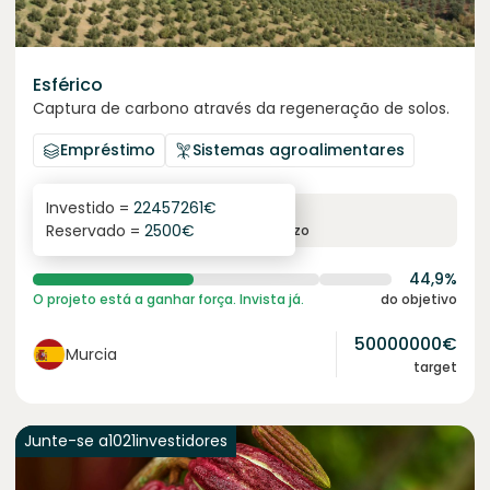
Esférico
Captura de carbono através da regeneração de solos.
Empréstimo
Sistemas agroalimentares
Investido =
22457261
€
6.3
%
24
Reservado =
2500
€
juro anual
prazo
44,9%
O projeto está a ganhar força. Invista já.
do objetivo
50000000
€
Murcia
target
Junte-se a
1021
investidores