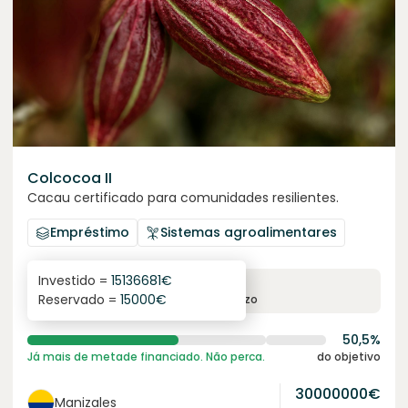
Colcocoa II
Cacau certificado para comunidades resilientes.
Empréstimo
Sistemas agroalimentares
Investido =
15136681
€
6.1
%
6
Reservado =
15000
€
juro anual
prazo
50,5%
Já mais de metade financiado. Não perca.
do objetivo
30000000
€
Manizales