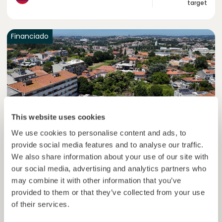
target
Financiado
This website uses cookies
We use cookies to personalise content and ads, to
provide social media features and to analyse our traffic.
Solcor Solar IX
We also share information about your use of our site with
Instalação solar para uma empresa automóvel
our social media, advertising and analytics partners who
may combine it with other information that you’ve
Empréstimo
Energia sustentável
provided to them or that they’ve collected from your use
of their services.
Investido =
8200000
€
6.1
%
96
Reservado =
0
€
juro anual
prazo