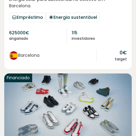
Barcelona.
Empréstimo
Energia sustentável
625000
€
115
angariado
investidores
0
€
Barcelona
target
Financiado