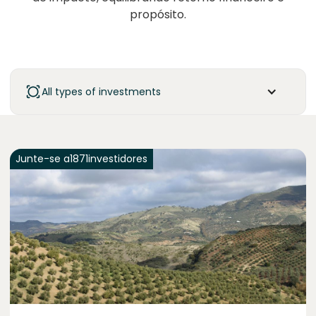
propósito.
All types of investments
Junte-se a
1871
investidores