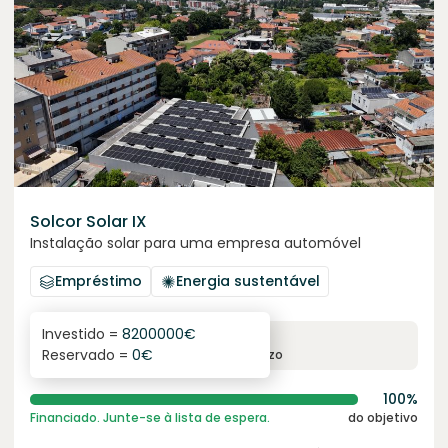
Solcor Solar IX
Instalação solar para uma empresa automóvel
Empréstimo
Energia sustentável
Investido =
8200000
€
6.1
%
96
Reservado =
0
€
juro anual
prazo
100%
Financiado. Junte-se à lista de espera.
do objetivo