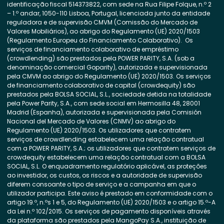
identificação fiscal 514373822, com sede na Rua Filipe Folque, n.º 2
– 1.º andar, 1050-110 Lisboa, Portugal, licenciada junto da entidade
reguladora e de supervisão CMVM (Comissão do Mercado de
Valores Mobiliários), ao abrigo do Regulamento (UE) 2020/1503
(Regulamento Europeu do Financiamento Colaborativo). Os
serviços de financiamento colaborativo de empréstimo
(crowdlending) são prestados pela POWER PARITY, S.A. (sob a
denominação comercial Goparity), autorizada e supervisionada
pela CMVM ao abrigo do Regulamento (UE) 2020/1503. Os serviços
de financiamento colaborativo de capital (crowdequity) são
prestados pela BOLSA SOCIAL, S.L., sociedade detida na totalidade
pela Power Parity, S.A., com sede social em Hermosilla 48, 28001
Madrid (Espanha), autorizada e supervisionada pela Comisión
Nacional del Mercado de Valores (CNMV) ao abrigo do
Regulamento (UE) 2020/1503. Os utilizadores que contratem
serviços de crowdlending estabelecem uma relação contratual
com a POWER PARITY, S.A.; os utilizadores que contratem serviços de
crowdequity estabelecem uma relação contratual com a BOLSA
SOCIAL, S.L. O enquadramento regulatório aplicável, as proteções
ao investidor, os custos, os riscos e a autoridade de supervisão
diferem consoante o tipo de serviço e a campanha em que o
utilizador participa. Este aviso é prestado em conformidade com o
artigo 19.º, n.ºs 1 e 5, do Regulamento (UE) 2020/1503 e o artigo 15.º-A
da Lei n.º 102/2015. Os serviços de pagamento disponíveis através
da plataforma são prestados pela MangoPay S.A., instituição de