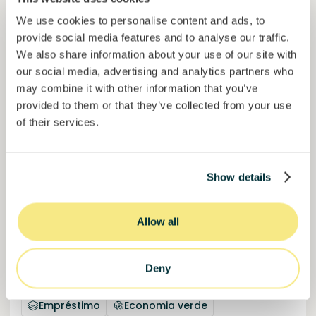
Projetos financiados
We use cookies to personalise content and ads, to
Mais de 60M€
investidos
provide social media features and to analyse our traffic.
através da plataforma
We also share information about your use of our site with
our social media, advertising and analytics partners who
Financiado
may combine it with other information that you’ve
provided to them or that they’ve collected from your use
of their services.
Show details
Allow all
Chefs on Fire V
Boutique festival multi premiado de gastronomia
Deny
sustentável.
Empréstimo
Economia verde