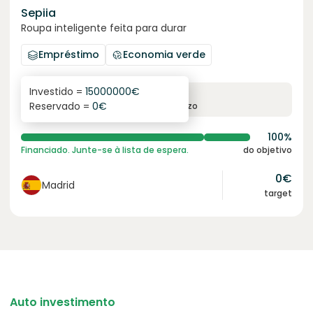
Sepiia
Roupa inteligente feita para durar
Empréstimo
Economia verde
Investido =
15000000
€
7.8
%
11
Reservado =
0
€
juro anual
prazo
100%
Financiado. Junte-se à lista de espera.
do objetivo
0
€
Madrid
target
Auto investimento