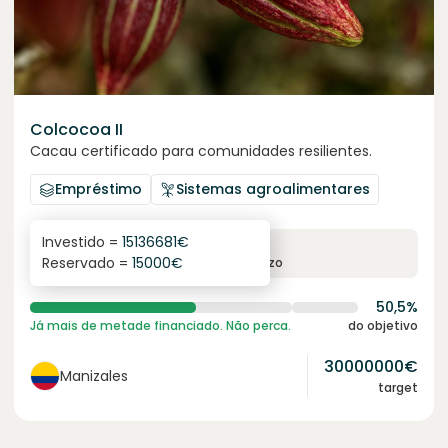
Colcocoa II
Cacau certificado para comunidades resilientes.
Empréstimo
Sistemas agroalimentares
Investido =
15136681
€
6.1
%
6
Reservado =
15000
€
juro anual
prazo
50,5%
Já mais de metade financiado. Não perca.
do objetivo
30000000
€
Manizales
target