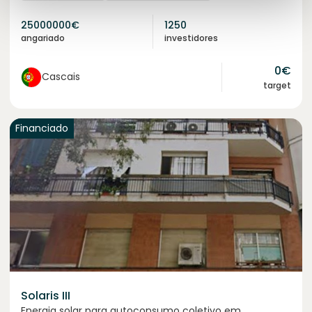
25000000
€
1250
angariado
investidores
0
€
Cascais
target
Financiado
Solaris III
Energia solar para autoconsumo coletivo em