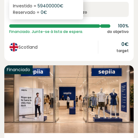
Investido =
59400000
€
8.4
%
12
Reservado =
0
€
juro anual
prazo
100%
Financiado. Junte-se à lista de espera.
do objetivo
0
€
Scotland
target
Financiado