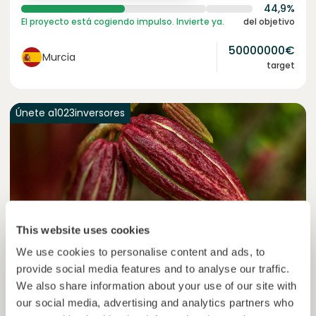
44,9%
El proyecto está cogiendo impulso. Invierte ya.
del objetivo
50000000
€
Murcia
target
Únete a
1023
inversores
This website uses cookies
We use cookies to personalise content and ads, to
provide social media features and to analyse our traffic.
Colcocoa II
We also share information about your use of our site with
Cacao certificado para comunidades resilientes.
our social media, advertising and analytics partners who