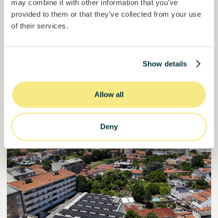
may combine it with other information that you’ve
Préstamo
Sistemas agroalimentarios
provided to them or that they’ve collected from your use
of their services.
Invertido =
15157938
€
6.1
%
6
Reservado =
15000
€
interés anual
plazo
50,6%
Show details
Ya más de la mitad financiado. No te lo pierdas.
del objetivo
30000000
€
Allow all
Manizales
target
Deny
Financiado