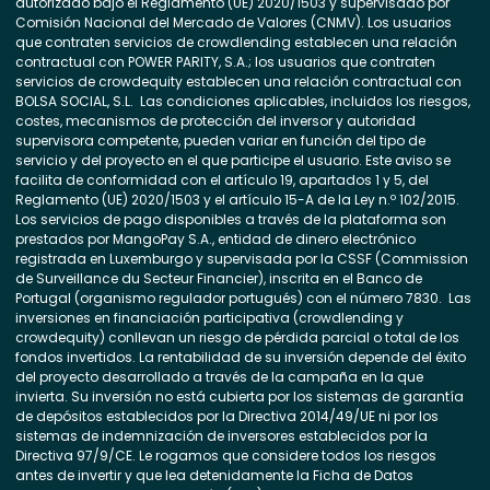
autorizado bajo el Reglamento (UE) 2020/1503 y supervisado por
Comisión Nacional del Mercado de Valores (CNMV). Los usuarios
que contraten servicios de crowdlending establecen una relación
contractual con POWER PARITY, S.A.; los usuarios que contraten
servicios de crowdequity establecen una relación contractual con
BOLSA SOCIAL, S.L. Las condiciones aplicables, incluidos los riesgos,
costes, mecanismos de protección del inversor y autoridad
supervisora competente, pueden variar en función del tipo de
servicio y del proyecto en el que participe el usuario. Este aviso se
facilita de conformidad con el artículo 19, apartados 1 y 5, del
Reglamento (UE) 2020/1503 y el artículo 15-A de la Ley n.º 102/2015.
Los servicios de pago disponibles a través de la plataforma son
prestados por MangoPay S.A., entidad de dinero electrónico
registrada en Luxemburgo y supervisada por la CSSF (Commission
de Surveillance du Secteur Financier), inscrita en el Banco de
Portugal (organismo regulador portugués) con el número 7830. Las
inversiones en financiación participativa (crowdlending y
crowdequity) conllevan un riesgo de pérdida parcial o total de los
fondos invertidos. La rentabilidad de su inversión depende del éxito
del proyecto desarrollado a través de la campaña en la que
invierta. Su inversión no está cubierta por los sistemas de garantía
de depósitos establecidos por la Directiva 2014/49/UE ni por los
sistemas de indemnización de inversores establecidos por la
Directiva 97/9/CE. Le rogamos que considere todos los riesgos
antes de invertir y que lea detenidamente la Ficha de Datos