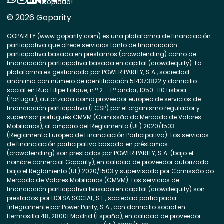
Copiado!
© 2026 Goparity
GOPARITY (www.goparity.com) es una plataforma de financiación
participativa que ofrece servicios tanto de financiación
participativa basada en préstamos (crowdlending) como de
financiación participativa basada en capital (crowdequity). La
plataforma es gestionada por POWER PARITY, S.A., sociedad
anónima con número de identificación 514373822 y domicilio
social en Rua Filipe Folque, n.º 2 – 1.º andar, 1050-110 Lisboa
(Portugal), autorizada como proveedor europeo de servicios de
financiación participativa (ECSP) por el organismo regulador y
supervisor portugués CMVM (Comissão do Mercado de Valores
Mobiliários), al amparo del Reglamento (UE) 2020/1503
(Reglamento Europeo de Financiación Participativa). Los servicios
de financiación participativa basada en préstamos
(crowdlending) son prestados por POWER PARITY, S.A. (bajo el
nombre comercial Goparity), en calidad de proveedor autorizado
bajo el Reglamento (UE) 2020/1503 y supervisado por Comissão do
Mercado de Valores Mobiliários (CMVM). Los servicios de
financiación participativa basada en capital (crowdequity) son
prestados por BOLSA SOCIAL, S.L., sociedad participada
íntegramente por Power Parity, S.A., con domicilio social en
Hermosilla 48, 28001 Madrid (España), en calidad de proveedor