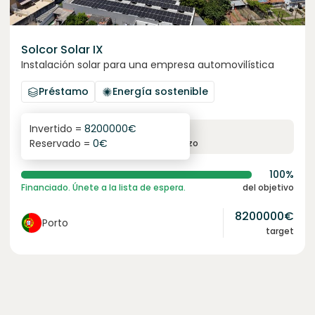
Solcor Solar IX
Instalación solar para una empresa automovilística
Préstamo
Energía sostenible
Invertido =
8200000
€
6.1
%
96
Reservado =
0
€
interés anual
plazo
100%
Financiado. Únete a la lista de espera.
del objetivo
8200000
€
Porto
target