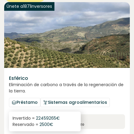
Únete a
1871
inversores
Esférico
Eliminación de carbono a través de la regeneración de
la tierra.
Préstamo
Sistemas agroalimentarios
Invertido =
22459265
€
6.3
%
24
Reservado =
2500
€
interés anual
plazo