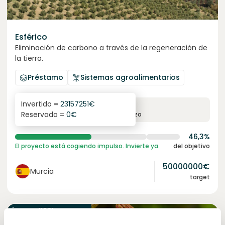
Esférico
Eliminación de carbono a través de la regeneración de
la tierra.
Préstamo
Sistemas agroalimentarios
Invertido =
23157251
€
6.3
%
24
Reservado =
0
€
interés anual
plazo
46,3%
El proyecto está cogiendo impulso. Invierte ya.
del objetivo
50000000
€
Murcia
target
Únete a
1188
inversores