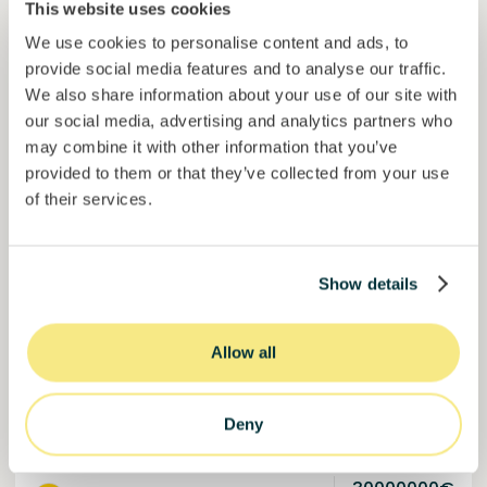
This website uses cookies
We use cookies to personalise content and ads, to
provide social media features and to analyse our traffic.
We also share information about your use of our site with
our social media, advertising and analytics partners who
may combine it with other information that you’ve
provided to them or that they’ve collected from your use
of their services.
Colcocoa II
Cacao certificado para comunidades resilientes.
Show details
Préstamo
Sistemas agroalimentarios
Invertido =
17767822
€
Allow all
6.1
%
6
Reservado =
0
€
interés anual
plazo
59,2%
Deny
Ya más de la mitad financiado. No te lo pierdas.
del objetivo