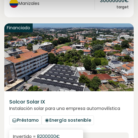
30000000
€
Manizales
target
Financiado
Solcor Solar IX
Instalación solar para una empresa automovilística
Préstamo
Energía sostenible
Invertido =
8200000
€
6.1
%
96