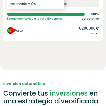
Reservado =
0
€
interés anual
plazo
100%
Financiado. Únete a la lista de espera.
del objetivo
8200000
€
Porto
target
Inversión automática
Convierte tus
inversiones
en
una estrategia diversificada