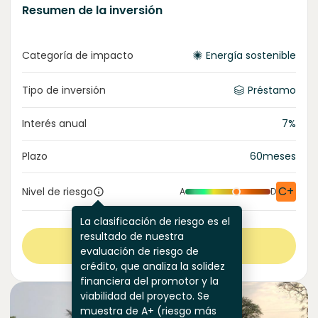
Resumen de la inversión
Categoría de impacto
Energía sostenible
Tipo de inversión
Préstamo
Interés anual
7
%
Plazo
60
meses
C+
Nivel de riesgo
A
D
La clasificación de riesgo es el
resultado de nuestra
Ver más
evaluación de riesgo de
crédito, que analiza la solidez
financiera del promotor y la
viabilidad del proyecto. Se
muestra de A+ (riesgo más