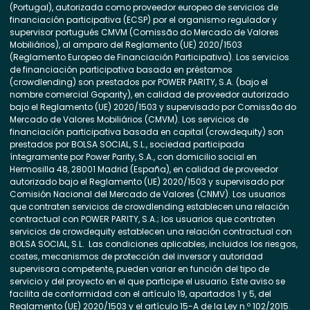
(Portugal), autorizada como proveedor europeo de servicios de
financiación participativa (ECSP) por el organismo regulador y
supervisor portugués CMVM (Comissão do Mercado de Valores
Mobiliários), al amparo del Reglamento (UE) 2020/1503
(Reglamento Europeo de Financiación Participativa). Los servicios
de financiación participativa basada en préstamos
(crowdlending) son prestados por POWER PARITY, S.A. (bajo el
nombre comercial Goparity), en calidad de proveedor autorizado
bajo el Reglamento (UE) 2020/1503 y supervisado por Comissão do
Mercado de Valores Mobiliários (CMVM). Los servicios de
financiación participativa basada en capital (crowdequity) son
prestados por BOLSA SOCIAL, S.L., sociedad participada
íntegramente por Power Parity, S.A., con domicilio social en
Hermosilla 48, 28001 Madrid (España), en calidad de proveedor
autorizado bajo el Reglamento (UE) 2020/1503 y supervisado por
Comisión Nacional del Mercado de Valores (CNMV). Los usuarios
que contraten servicios de crowdlending establecen una relación
contractual con POWER PARITY, S.A.; los usuarios que contraten
servicios de crowdequity establecen una relación contractual con
BOLSA SOCIAL, S.L. Las condiciones aplicables, incluidos los riesgos,
costes, mecanismos de protección del inversor y autoridad
supervisora competente, pueden variar en función del tipo de
servicio y del proyecto en el que participe el usuario. Este aviso se
facilita de conformidad con el artículo 19, apartados 1 y 5, del
Reglamento (UE) 2020/1503 y el artículo 15-A de la Ley n.º 102/2015.