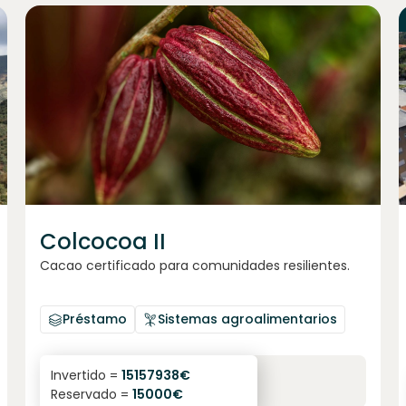
Únete a
1023
inversores
Colcocoa II
Cacao certificado para comunidades resilientes.
Préstamo
Sistemas agroalimentarios
6.1
%
6
Invertido =
15157938
€
Reservado =
15000
€
interés anual
plazo