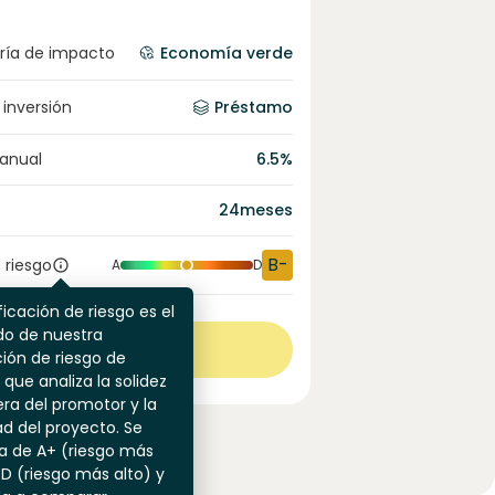
ría de impacto
Economía verde
 inversión
Préstamo
 anual
6.5
%
24
meses
B-
 riesgo
A
D
ficación de riesgo es el
do de nuestra
Ver más
ión de riesgo de
 que analiza la solidez
era del promotor y la
dad del proyecto. Se
a de A+ (riesgo más
 D (riesgo más alto) y