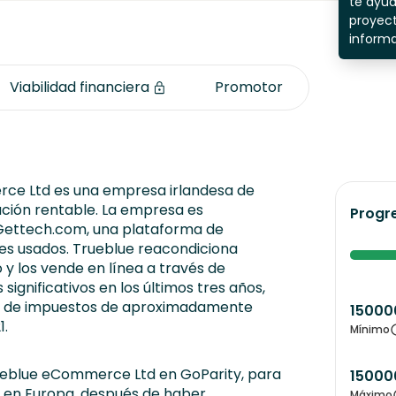
te ayu
proyect
inform
Viabilidad financiera
Promotor
ce Ltd es una empresa irlandesa de
ción rentable. La empresa es
Progr
b Gettech.com, una plataforma de
les usados. Trueblue reacondiciona
y los vende en línea a través de
significativos en los últimos tres años,
s de impuestos de aproximadamente
15000
1.
Mínimo
ueblue eCommerce Ltd en GoParity, para
15000
a en Europa, después de haber
Máximo