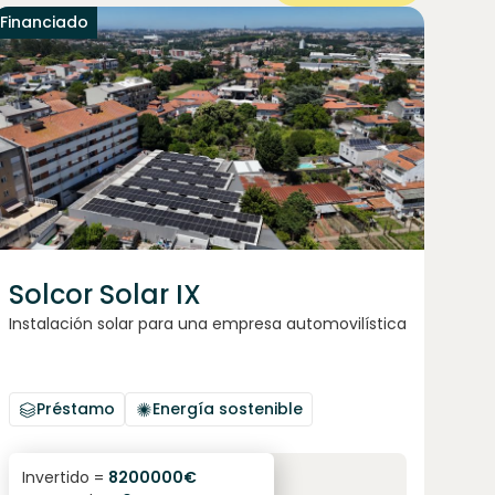
Financiado
Solcor Solar IX
Instalación solar para una empresa automovilística
Préstamo
Energía sostenible
6.1
%
96
Invertido =
8200000
€