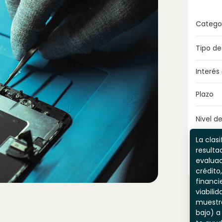
Catego
Tipo de
Interés
Plazo
Nivel de
La clasi
resulta
evaluac
crédito,
financi
viabili
muestr
bajo) a