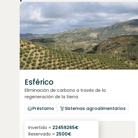
Únete a
1871
inversores
Esférico
Eliminación de carbono a través de la
regeneración de la tierra.
Préstamo
Sistemas agroalimentarios
6.3
%
24
Invertido =
22459265
€
Reservado =
2500
€
interés anual
plazo