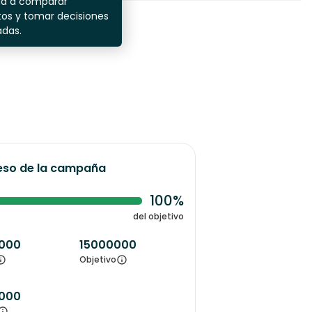
da a comparar
os y tomar decisiones
adas.
eso de la campaña
100%
del objetivo
000
15000000
Objetivo
000