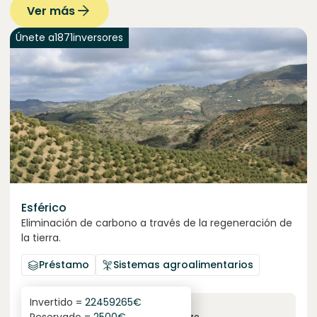
Ver más
Únete a
1871
inversores
Esférico
Eliminación de carbono a través de la regeneración de
la tierra.
Préstamo
Sistemas agroalimentarios
Invertido =
22459265
€
6.3
%
24
interés anual
plazo