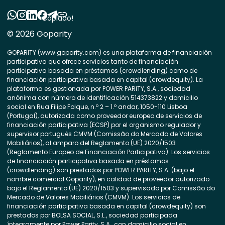
Copiado!
© 2026 Goparity
GOPARITY (www.goparity.com) es una plataforma de financiación
participativa que ofrece servicios tanto de financiación
participativa basada en préstamos (crowdlending) como de
financiación participativa basada en capital (crowdequity). La
plataforma es gestionada por POWER PARITY, S.A., sociedad
anónima con número de identificación 514373822 y domicilio
social en Rua Filipe Folque, n.º 2 – 1.º andar, 1050-110 Lisboa
(Portugal), autorizada como proveedor europeo de servicios de
financiación participativa (ECSP) por el organismo regulador y
supervisor portugués CMVM (Comissão do Mercado de Valores
Mobiliários), al amparo del Reglamento (UE) 2020/1503
(Reglamento Europeo de Financiación Participativa). Los servicios
de financiación participativa basada en préstamos
(crowdlending) son prestados por POWER PARITY, S.A. (bajo el
nombre comercial Goparity), en calidad de proveedor autorizado
bajo el Reglamento (UE) 2020/1503 y supervisado por Comissão do
Mercado de Valores Mobiliários (CMVM). Los servicios de
financiación participativa basada en capital (crowdequity) son
prestados por BOLSA SOCIAL, S.L., sociedad participada
íntegramente por Power Parity, S.A., con domicilio social en