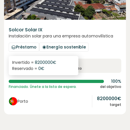
Solcor Solar IX
Instalación solar para una empresa automovilística
Préstamo
Energía sostenible
Invertido =
8200000
€
6.1
%
96
Reservado =
0
€
interés anual
plazo
100%
Financiado. Únete a la lista de espera.
del objetivo
8200000
€
Porto
target