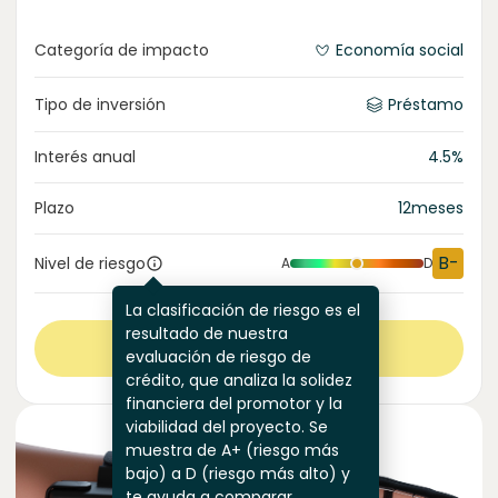
Categoría de impacto
Economía social
Tipo de inversión
Préstamo
Interés anual
4.5
%
Plazo
12
meses
B-
Nivel de riesgo
A
D
La clasificación de riesgo es el
resultado de nuestra
Ver más
evaluación de riesgo de
crédito, que analiza la solidez
financiera del promotor y la
viabilidad del proyecto. Se
muestra de A+ (riesgo más
bajo) a D (riesgo más alto) y
te ayuda a comparar