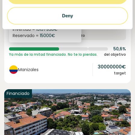
Cacao certificado para comunidades resilientes.
Préstamo
Sistemas agroalimentarios
Deny
Invertido =
15157938
€
6.1
%
6
Reservado =
15000
€
interés anual
plazo
50,6%
Ya más de la mitad financiado. No te lo pierdas.
del objetivo
30000000
€
Manizales
target
Financiado