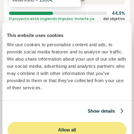
Reservado =
2500
€
44,9%
El proyecto está cogiendo impulso. Invierte ya.
del objetivo
50000000
€
Murcia
This website uses cookies
target
We use cookies to personalise content and ads, to
provide social media features and to analyse our traffic.
Únete a
1023
inversores
We also share information about your use of our site with
our social media, advertising and analytics partners who
may combine it with other information that you’ve
provided to them or that they’ve collected from your use
of their services.
Show details
Colcocoa II
Allow all