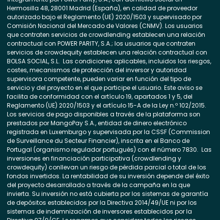
Hermosilla 48, 28001 Madrid (España), en calidad de proveedor
autorizado bajo el Reglamento (UE) 2020/1503 y supervisado por
Comisión Nacional del Mercado de Valores (CNMV). Los usuarios
que contraten servicios de crowdlending establecen una relación
contractual con POWER PARITY, S.A.; los usuarios que contraten
servicios de crowdequity establecen una relación contractual con
BOLSA SOCIAL, S.L. Las condiciones aplicables, incluidos los riesgos,
costes, mecanismos de protección del inversor y autoridad
supervisora competente, pueden variar en función del tipo de
servicio y del proyecto en el que participe el usuario. Este aviso se
facilita de conformidad con el artículo 19, apartados 1 y 5, del
Reglamento (UE) 2020/1503 y el artículo 15-A de la Ley n.º 102/2015.
Los servicios de pago disponibles a través de la plataforma son
prestados por MangoPay S.A., entidad de dinero electrónico
registrada en Luxemburgo y supervisada por la CSSF (Commission
de Surveillance du Secteur Financier), inscrita en el Banco de
Portugal (organismo regulador portugués) con el número 7830. Las
inversiones en financiación participativa (crowdlending y
crowdequity) conllevan un riesgo de pérdida parcial o total de los
fondos invertidos. La rentabilidad de su inversión depende del éxito
del proyecto desarrollado a través de la campaña en la que
invierta. Su inversión no está cubierta por los sistemas de garantía
de depósitos establecidos por la Directiva 2014/49/UE ni por los
sistemas de indemnización de inversores establecidos por la