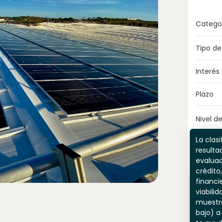
Catego
Tipo de
Interés
Plazo
Nivel de
La clasi
resulta
evaluac
crédito,
financi
viabili
muestr
bajo) a