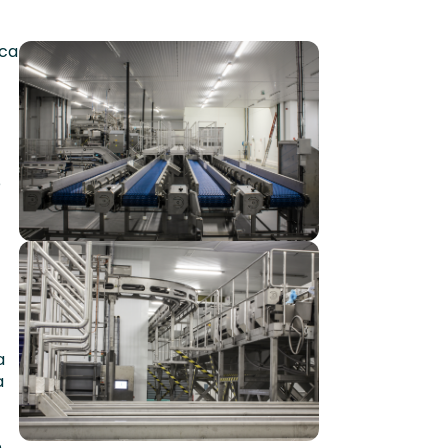
ica
e
a
a
n