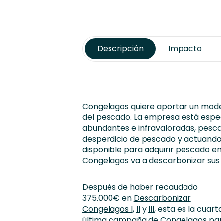
Descripción
Impacto
Congelagos
quiere aportar un mod
del pescado. La empresa está espe
abundantes e infravaloradas, pesca
desperdicio de pescado y actuan
disponible para adquirir pescado e
Congelagos va a descarbonizar sus 
Después de haber recaudado
375.000€ en
Descarbonizar
Congelagos I
,
II
y
III
, esta es la cuart
última campaña de Congelagos pa