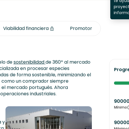
te ayu
proyect
inform
Viabilidad financiera
Promotor
elo de
sostenibilidad
de 360º al mercado
cializada en procesar especies
Progr
das de forma sostenible, minimizando el
do como un comprador siempre
n el mercado portugués. Ahora
operaciones industriales.
9000
Mínimo
a y
9000
ra
Máximo