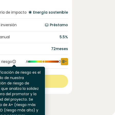
ría de impacto
Energía sostenible
 inversión
Préstamo
 anual
5.5
%
72
meses
B-
 riesgo
A
D
ficación de riesgo es el
do de nuestra
Ver más
ión de riesgo de
 que analiza la solidez
era del promotor y la
dad del proyecto. Se
a de A+ (riesgo más
 D (riesgo más alto) y