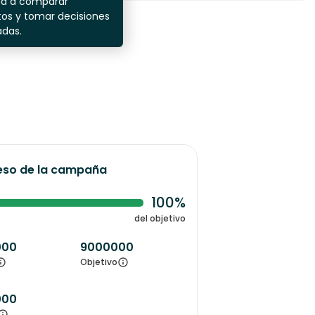
da a comparar
os y tomar decisiones
adas.
eso de la campaña
100%
del objetivo
000
9000000
Objetivo
000