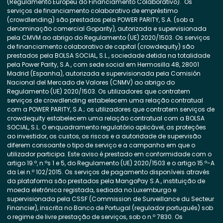
(Regulamento Europeu do Financiamento Colaborativo). Os
serviços de financiamento colaborativo de empréstimo
(crowdlending) são prestados pela POWER PARITY, S.A. (sob a
denominação comercial Goparity), autorizada e supervisionada
pela CMVM ao abrigo do Regulamento (UE) 2020/1503. Os serviços
de financiamento colaborativo de capital (crowdequity) são
prestados pela BOLSA SOCIAL, S.L., sociedade detida na totalidade
pela Power Parity, S.A., com sede social em Hermosilla 48, 28001
Madrid (Espanha), autorizada e supervisionada pela Comisión
Nacional del Mercado de Valores (CNMV) ao abrigo do
Regulamento (UE) 2020/1503. Os utilizadores que contratem
serviços de crowdlending estabelecem uma relação contratual
com a POWER PARITY, S.A.; os utilizadores que contratem serviços de
crowdequity estabelecem uma relação contratual com a BOLSA
SOCIAL, S.L. O enquadramento regulatório aplicável, as proteções
ao investidor, os custos, os riscos e a autoridade de supervisão
diferem consoante o tipo de serviço e a campanha em que o
utilizador participa. Este aviso é prestado em conformidade com o
artigo 19.º, n.ºs 1 e 5, do Regulamento (UE) 2020/1503 e o artigo 15.º-A
da Lei n.º 102/2015. Os serviços de pagamento disponíveis através
da plataforma são prestados pela MangoPay S.A., instituição de
moeda eletrónica registada, sediada no Luxemburgo e
supervisionada pela CSSF (Commission de Surveillance du Secteur
Financier), inscrita no Banco de Portugal (regulador português) sob
o regime de livre prestação de serviços, sob o n.º 7830. Os