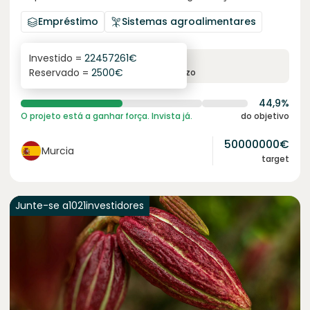
Empréstimo
Sistemas agroalimentares
Investido =
22457261
€
6.3
%
24
Reservado =
2500
€
juro anual
prazo
44,9%
O projeto está a ganhar força. Invista já.
do objetivo
50000000
€
Murcia
target
Junte-se a
1021
investidores