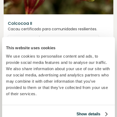
Colcocoa II
Cacau certificado para comunidades resilientes.
Empréstimo
Sistemas agroalimentares
This website uses cookies
Investido =
15136681
€
6.1
%
6
We use cookies to personalise content and ads, to
Reservado =
15000
€
juro anual
prazo
provide social media features and to analyse our traffic.
We also share information about your use of our site with
50,5%
Já mais de metade financiado. Não perca.
do objetivo
our social media, advertising and analytics partners who
may combine it with other information that you’ve
30000000
€
Manizales
provided to them or that they’ve collected from your use
target
of their services.
Financiado
Show details