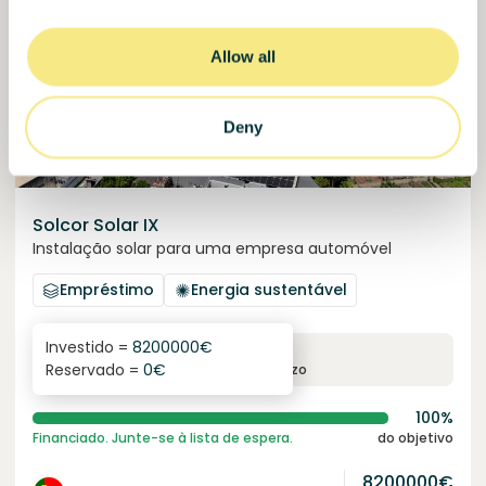
Allow all
Deny
Solcor Solar IX
Instalação solar para uma empresa automóvel
Empréstimo
Energia sustentável
Investido =
8200000
€
6.1
%
96
Reservado =
0
€
juro anual
prazo
100%
Financiado. Junte-se à lista de espera.
do objetivo
8200000
€