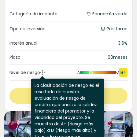
Categoría de impacto
Economía verde
Tipo de inversión
Préstamo
Interés anual
3.6
%
Plazo
60
meses
B+
Nivel de riesgo
A
D
La clasificación de riesgo es el
resultado de nuestra
Ver más
evaluación de riesgo de
crédito, que analiza la solidez
financiera del promotor y la
viabilidad del proyecto. Se
muestra de A+ (riesgo más
bajo) a D (riesgo más alto) y
te ayuda a comparar