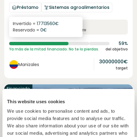
Préstamo
Sistemas agroalimentarios
Invertido =
17713560
€
6.1
%
6
Reservado =
0
€
interés anual
plazo
59%
Ya más de la mitad financiado. No te lo pierdas.
del objetivo
30000000
€
Manizales
target
Financiado
This website uses cookies
We use cookies to personalise content and ads, to
provide social media features and to analyse our traffic.
We also share information about your use of our site with
our social media, advertising and analytics partners who