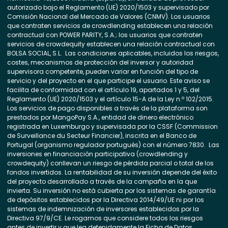
autorizado bajo el Reglamento (UE) 2020/1503 y supervisado por
Comisión Nacional del Mercado de Valores (CNMV). Los usuarios
que contraten servicios de crowdlending establecen una relación
contractual con POWER PARITY, S.A.; los usuarios que contraten
servicios de crowdequity establecen una relación contractual con
BOLSA SOCIAL, S.L. Las condiciones aplicables, incluidos los riesgos,
costes, mecanismos de protección del inversor y autoridad
supervisora competente, pueden variar en función del tipo de
servicio y del proyecto en el que participe el usuario. Este aviso se
facilita de conformidad con el artículo 19, apartados 1 y 5, del
Reglamento (UE) 2020/1503 y el artículo 15-A de la Ley n.º 102/2015.
Los servicios de pago disponibles a través de la plataforma son
prestados por MangoPay S.A., entidad de dinero electrónico
registrada en Luxemburgo y supervisada por la CSSF (Commission
de Surveillance du Secteur Financier), inscrita en el Banco de
Portugal (organismo regulador portugués) con el número 7830. Las
inversiones en financiación participativa (crowdlending y
crowdequity) conllevan un riesgo de pérdida parcial o total de los
fondos invertidos. La rentabilidad de su inversión depende del éxito
del proyecto desarrollado a través de la campaña en la que
invierta. Su inversión no está cubierta por los sistemas de garantía
de depósitos establecidos por la Directiva 2014/49/UE ni por los
sistemas de indemnización de inversores establecidos por la
Directiva 97/9/CE. Le rogamos que considere todos los riesgos
antes de invertir y que lea detenidamente la Ficha de Datos