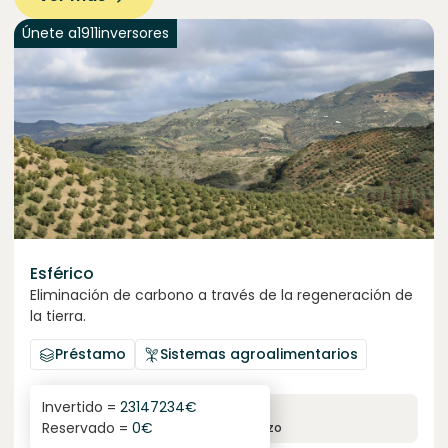
Únete a
1911
inversores
Esférico
Eliminación de carbono a través de la regeneración de
la tierra.
Préstamo
Sistemas agroalimentarios
Invertido =
23147234
€
6.3
%
24
Reservado =
0
€
interés anual
plazo