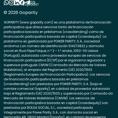
Copiado!
© 2026 Goparity
GOPARITY (www.goparity.com) es una plataforma de financiación
participativa que ofrece servicios tanto de financiación
participativa basada en préstamos (crowdlending) como de
financiación participativa basada en capital (crowdequity). La
plataforma es gestionada por POWER PARITY, S.A., sociedad
anónima con número de identificación 514373822 y domicilio
social en Rua Filipe Folque, n.º 2 – 1.º andar, 1050-110 Lisboa
(Portugal), autorizada como proveedor europeo de servicios de
financiación participativa (ECSP) por el organismo regulador y
supervisor portugués CMVM (Comissão do Mercado de Valores
Mobiliários), al amparo del Reglamento (UE) 2020/1503
(Reglamento Europeo de Financiación Participativa). Los servicios
de financiación participativa basada en préstamos
(crowdlending) son prestados por POWER PARITY, S.A. (bajo el
nombre comercial Goparity), en calidad de proveedor autorizado
bajo el Reglamento (UE) 2020/1503 y supervisado por Comissão do
Mercado de Valores Mobiliários (CMVM). Los servicios de
financiación participativa basada en capital (crowdequity) son
prestados por BOLSA SOCIAL, S.L., sociedad participada
íntegramente por Power Parity, S.A., con domicilio social en
Hermosilla 48, 28001 Madrid (España), en calidad de proveedor