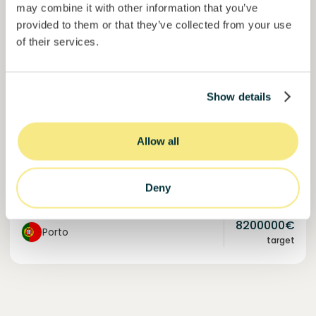
may combine it with other information that you’ve
provided to them or that they’ve collected from your use
of their services.
Solcor Solar IX
Instalación solar para una empresa automovilística
Show details
Préstamo
Energía sostenible
Invertido =
8200000
€
6.1
%
96
Allow all
Reservado =
0
€
interés anual
plazo
100%
Deny
Financiado. Únete a la lista de espera.
del objetivo
8200000
€
Porto
target