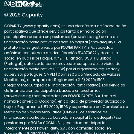
Copiado!
© 2026 Goparity
GOPARITY (www.goparity.com) es una plataforma de financiación
participativa que ofrece servicios tanto de financiación
participativa basada en préstamos (crowdlending) como de
financiación participativa basada en capital (crowdequity). La
plataforma es gestionada por POWER PARITY, S.A., sociedad
anónima con número de identificación 514373822 y domicilio
social en Rua Filipe Folque, n.º 2 – 1.º andar, 1050-110 Lisboa
(Portugal), autorizada como proveedor europeo de servicios de
financiación participativa (ECSP) por el organismo regulador y
supervisor portugués CMVM (Comissão do Mercado de Valores
Mobiliários), al amparo del Reglamento (UE) 2020/1503
(Reglamento Europeo de Financiación Participativa). Los servicios
de financiación participativa basada en préstamos
(crowdlending) son prestados por POWER PARITY, S.A. (bajo el
nombre comercial Goparity), en calidad de proveedor autorizado
bajo el Reglamento (UE) 2020/1503 y supervisado por Comissão do
Mercado de Valores Mobiliários (CMVM). Los servicios de
financiación participativa basada en capital (crowdequity) son
prestados por BOLSA SOCIAL, S.L., sociedad participada
íntegramente por Power Parity, S.A., con domicilio social en
Hermosilla 48, 28001 Madrid (España), en calidad de proveedor