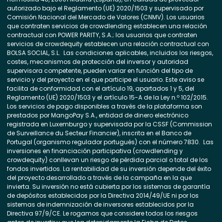
autorizado bajo el Reglamento (UE) 2020/1503 y supervisado por
Comisión Nacional del Mercado de Valores (CNMV). Los usuarios
que contraten servicios de crowdlending establecen una relación
contractual con POWER PARITY, S.A.; los usuarios que contraten
servicios de crowdequity establecen una relación contractual con
BOLSA SOCIAL, S.L. Las condiciones aplicables, incluidos los riesgos,
costes, mecanismos de protección del inversor y autoridad
supervisora competente, pueden variar en función del tipo de
servicio y del proyecto en el que participe el usuario. Este aviso se
facilita de conformidad con el artículo 19, apartados 1 y 5, del
Reglamento (UE) 2020/1503 y el artículo 15-A de la Ley n.º 102/2015.
Los servicios de pago disponibles a través de la plataforma son
prestados por MangoPay S.A., entidad de dinero electrónico
registrada en Luxemburgo y supervisada por la CSSF (Commission
de Surveillance du Secteur Financier), inscrita en el Banco de
Portugal (organismo regulador portugués) con el número 7830. Las
inversiones en financiación participativa (crowdlending y
crowdequity) conllevan un riesgo de pérdida parcial o total de los
fondos invertidos. La rentabilidad de su inversión depende del éxito
del proyecto desarrollado a través de la campaña en la que
invierta. Su inversión no está cubierta por los sistemas de garantía
de depósitos establecidos por la Directiva 2014/49/UE ni por los
sistemas de indemnización de inversores establecidos por la
Directiva 97/9/CE. Le rogamos que considere todos los riesgos