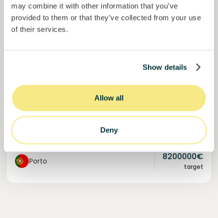
may combine it with other information that you’ve
provided to them or that they’ve collected from your use
of their services.
Solcor Solar IX
Instalación solar para una empresa automovilística
Show details
Préstamo
Energía sostenible
Invertido =
8200000
€
6.1
%
96
Allow all
Reservado =
0
€
interés anual
plazo
100%
Deny
Financiado. Únete a la lista de espera.
del objetivo
8200000
€
Porto
target