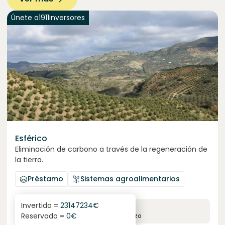
Únete a
1911
inversores
Esférico
Eliminación de carbono a través de la regeneración de
la tierra.
Préstamo
Sistemas agroalimentarios
Invertido =
23147234
€
6.3
%
24
Reservado =
0
€
interés anual
plazo