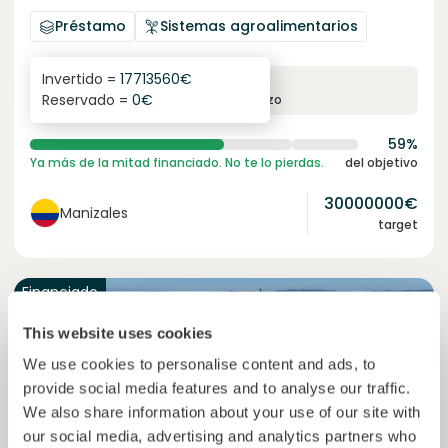
Préstamo
Sistemas agroalimentarios
Invertido =
17713560
€
6.1
%
6
Reservado =
0
€
interés anual
plazo
59%
Ya más de la mitad financiado. No te lo pierdas.
del objetivo
30000000
€
Manizales
target
Financiado
This website uses cookies
We use cookies to personalise content and ads, to
provide social media features and to analyse our traffic.
We also share information about your use of our site with
our social media, advertising and analytics partners who