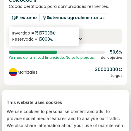
Colcocoa II
Cacao certificado para comunidades resilientes.
Préstamo
Sistemas agroalimentarios
Invertido =
15157938
€
6.1
%
6
Reservado =
15000
€
interés anual
plazo
50,6%
Ya más de la mitad financiado. No te lo pierdas.
del objetivo
30000000
€
Manizales
target
Financiado
This website uses cookies
We use cookies to personalise content and ads, to
provide social media features and to analyse our traffic.
We also share information about your use of our site with