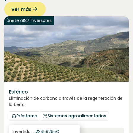
Ver más
Únete a
1871
inversores
Esférico
Eliminación de carbono a través de la regeneración de
la tierra.
Préstamo
Sistemas agroalimentarios
Invertido =
22459265
€
6.3
%
24