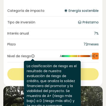
Categoría de impacto
Energía sostenible
Tipo de inversión
Préstamo
Interés anual
7
%
Plazo
72
meses
C+
Nivel de riesgo
A
D
La clasificación de riesgo es el
resultado de nuestra
Ver más
evaluación de riesgo de
crédito, que analiza la solidez
financiera del promotor y la
viabilidad del proyecto. Se
muestra de A+ (riesgo más
bajo) a D (riesgo más alto) y
te ayuda a comparar