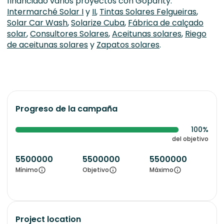
financiado varios proyectos con Goparity:
Intermarché Solar I
y
II
,
Tintas Solares Felgueiras
,
Solar Car Wash
,
Solarize Cuba
,
Fábrica de calçado
solar
,
Consultores Solares
,
Aceitunas solares
,
Riego
de aceitunas solares
y
Zapatos solares
.
Progreso de la campaña
100%
del objetivo
5500000
5500000
5500000
Mínimo
Objetivo
Máximo
Project location