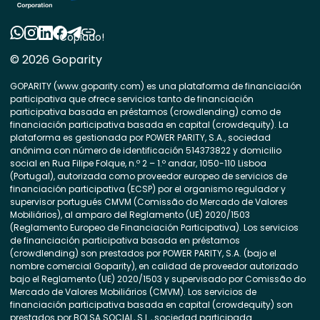
Copiado!
© 2026 Goparity
GOPARITY (www.goparity.com) es una plataforma de financiación
participativa que ofrece servicios tanto de financiación
participativa basada en préstamos (crowdlending) como de
financiación participativa basada en capital (crowdequity). La
plataforma es gestionada por POWER PARITY, S.A., sociedad
anónima con número de identificación 514373822 y domicilio
social en Rua Filipe Folque, n.º 2 – 1.º andar, 1050-110 Lisboa
(Portugal), autorizada como proveedor europeo de servicios de
financiación participativa (ECSP) por el organismo regulador y
supervisor portugués CMVM (Comissão do Mercado de Valores
Mobiliários), al amparo del Reglamento (UE) 2020/1503
(Reglamento Europeo de Financiación Participativa). Los servicios
de financiación participativa basada en préstamos
(crowdlending) son prestados por POWER PARITY, S.A. (bajo el
nombre comercial Goparity), en calidad de proveedor autorizado
bajo el Reglamento (UE) 2020/1503 y supervisado por Comissão do
Mercado de Valores Mobiliários (CMVM). Los servicios de
financiación participativa basada en capital (crowdequity) son
prestados por BOLSA SOCIAL, S.L., sociedad participada