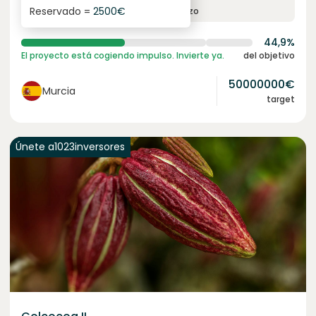
Reservado =
2500
€
interés anual
plazo
44,9%
El proyecto está cogiendo impulso. Invierte ya.
del objetivo
50000000
€
Murcia
target
Únete a
1023
inversores