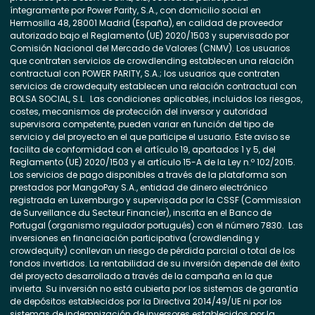
íntegramente por Power Parity, S.A., con domicilio social en
Hermosilla 48, 28001 Madrid (España), en calidad de proveedor
autorizado bajo el Reglamento (UE) 2020/1503 y supervisado por
Comisión Nacional del Mercado de Valores (CNMV). Los usuarios
que contraten servicios de crowdlending establecen una relación
contractual con POWER PARITY, S.A.; los usuarios que contraten
servicios de crowdequity establecen una relación contractual con
BOLSA SOCIAL, S.L. Las condiciones aplicables, incluidos los riesgos,
costes, mecanismos de protección del inversor y autoridad
supervisora competente, pueden variar en función del tipo de
servicio y del proyecto en el que participe el usuario. Este aviso se
facilita de conformidad con el artículo 19, apartados 1 y 5, del
Reglamento (UE) 2020/1503 y el artículo 15-A de la Ley n.º 102/2015.
Los servicios de pago disponibles a través de la plataforma son
prestados por MangoPay S.A., entidad de dinero electrónico
registrada en Luxemburgo y supervisada por la CSSF (Commission
de Surveillance du Secteur Financier), inscrita en el Banco de
Portugal (organismo regulador portugués) con el número 7830. Las
inversiones en financiación participativa (crowdlending y
crowdequity) conllevan un riesgo de pérdida parcial o total de los
fondos invertidos. La rentabilidad de su inversión depende del éxito
del proyecto desarrollado a través de la campaña en la que
invierta. Su inversión no está cubierta por los sistemas de garantía
de depósitos establecidos por la Directiva 2014/49/UE ni por los
sistemas de indemnización de inversores establecidos por la