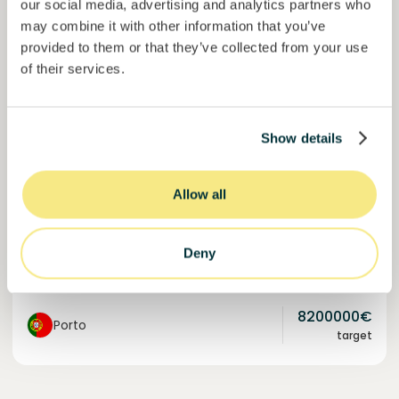
our social media, advertising and analytics partners who
may combine it with other information that you’ve
provided to them or that they’ve collected from your use
of their services.
Solcor Solar IX
Instalación solar para una empresa automovilística
Show details
Préstamo
Energía sostenible
Allow all
Invertido =
8200000
€
6.1
%
96
Reservado =
0
€
interés anual
plazo
Deny
100%
Financiado. Únete a la lista de espera.
del objetivo
8200000
€
Porto
target