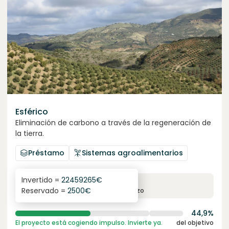
Esférico
Eliminación de carbono a través de la regeneración de
la tierra.
Préstamo
Sistemas agroalimentarios
Invertido =
22459265
€
6.3
%
24
Reservado =
2500
€
interés anual
plazo
44,9%
El proyecto está cogiendo impulso. Invierte ya.
del objetivo