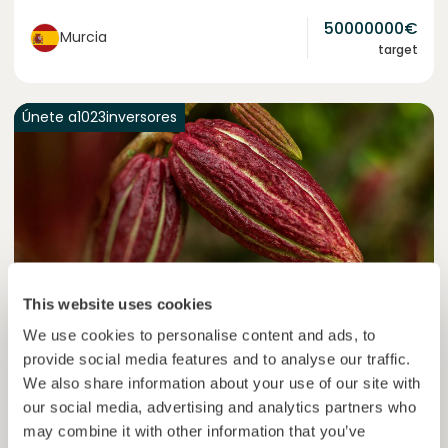
50000000
€
Murcia
target
Únete a
1023
inversores
This website uses cookies
We use cookies to personalise content and ads, to
Colcocoa II
provide social media features and to analyse our traffic.
Cacao certificado para comunidades resilientes.
We also share information about your use of our site with
our social media, advertising and analytics partners who
Préstamo
Sistemas agroalimentarios
may combine it with other information that you’ve