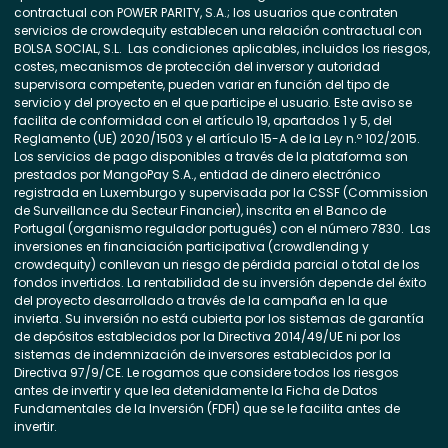
contractual con POWER PARITY, S.A.; los usuarios que contraten
servicios de crowdequity establecen una relación contractual con
BOLSA SOCIAL, S.L. Las condiciones aplicables, incluidos los riesgos,
costes, mecanismos de protección del inversor y autoridad
supervisora competente, pueden variar en función del tipo de
servicio y del proyecto en el que participe el usuario. Este aviso se
facilita de conformidad con el artículo 19, apartados 1 y 5, del
Reglamento (UE) 2020/1503 y el artículo 15-A de la Ley n.º 102/2015.
Los servicios de pago disponibles a través de la plataforma son
prestados por MangoPay S.A., entidad de dinero electrónico
registrada en Luxemburgo y supervisada por la CSSF (Commission
de Surveillance du Secteur Financier), inscrita en el Banco de
Portugal (organismo regulador portugués) con el número 7830. Las
inversiones en financiación participativa (crowdlending y
crowdequity) conllevan un riesgo de pérdida parcial o total de los
fondos invertidos. La rentabilidad de su inversión depende del éxito
del proyecto desarrollado a través de la campaña en la que
invierta. Su inversión no está cubierta por los sistemas de garantía
de depósitos establecidos por la Directiva 2014/49/UE ni por los
sistemas de indemnización de inversores establecidos por la
Directiva 97/9/CE. Le rogamos que considere todos los riesgos
antes de invertir y que lea detenidamente la Ficha de Datos
Fundamentales de la Inversión (FDFI) que se le facilita antes de
invertir.