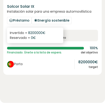
Solcor Solar IX
Instalación solar para una empresa automovilística
Préstamo
Energía sostenible
Invertido =
8200000
€
6.1
%
96
Reservado =
0
€
interés anual
plazo
100%
Financiado. Únete a la lista de espera.
del objetivo
8200000
€
Porto
target