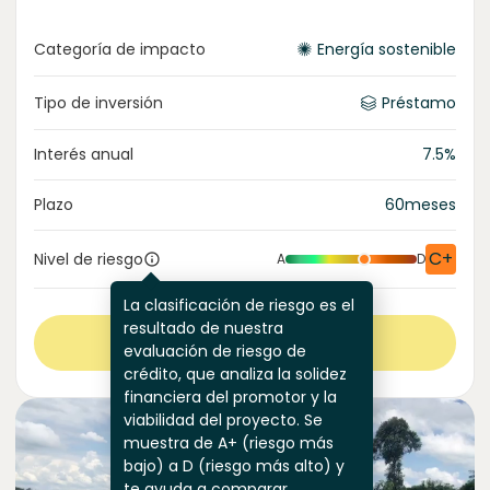
Categoría de impacto
Energía sostenible
Tipo de inversión
Préstamo
Interés anual
7.5
%
Plazo
60
meses
C+
Nivel de riesgo
A
D
La clasificación de riesgo es el
resultado de nuestra
Ver más
evaluación de riesgo de
crédito, que analiza la solidez
financiera del promotor y la
viabilidad del proyecto. Se
muestra de A+ (riesgo más
bajo) a D (riesgo más alto) y
te ayuda a comparar