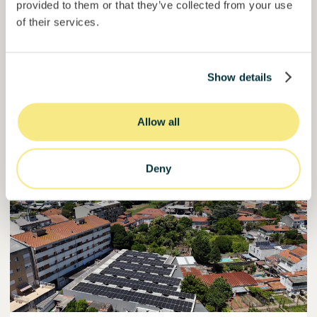
provided to them or that they’ve collected from your use
Invertido =
15157938
€
6.1
%
6
of their services.
Reservado =
15000
€
interés anual
plazo
50,6%
Ya más de la mitad financiado. No te lo pierdas.
del objetivo
Show details
30000000
€
Manizales
target
Allow all
Financiado
Deny