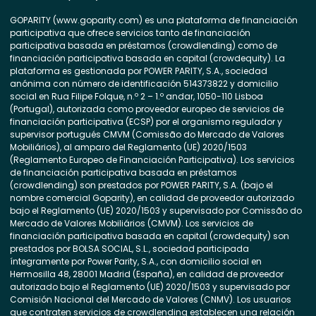
GOPARITY (www.goparity.com) es una plataforma de financiación
participativa que ofrece servicios tanto de financiación
participativa basada en préstamos (crowdlending) como de
financiación participativa basada en capital (crowdequity). La
plataforma es gestionada por POWER PARITY, S.A., sociedad
anónima con número de identificación 514373822 y domicilio
social en Rua Filipe Folque, n.º 2 – 1.º andar, 1050-110 Lisboa
(Portugal), autorizada como proveedor europeo de servicios de
financiación participativa (ECSP) por el organismo regulador y
supervisor portugués CMVM (Comissão do Mercado de Valores
Mobiliários), al amparo del Reglamento (UE) 2020/1503
(Reglamento Europeo de Financiación Participativa). Los servicios
de financiación participativa basada en préstamos
(crowdlending) son prestados por POWER PARITY, S.A. (bajo el
nombre comercial Goparity), en calidad de proveedor autorizado
bajo el Reglamento (UE) 2020/1503 y supervisado por Comissão do
Mercado de Valores Mobiliários (CMVM). Los servicios de
financiación participativa basada en capital (crowdequity) son
prestados por BOLSA SOCIAL, S.L., sociedad participada
íntegramente por Power Parity, S.A., con domicilio social en
Hermosilla 48, 28001 Madrid (España), en calidad de proveedor
autorizado bajo el Reglamento (UE) 2020/1503 y supervisado por
Comisión Nacional del Mercado de Valores (CNMV). Los usuarios
que contraten servicios de crowdlending establecen una relación