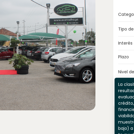
Catego
Tipo de
Interés
Plazo
Nivel de
La clasi
resulta
evaluac
crédito,
financi
viabili
muestr
bajo) a