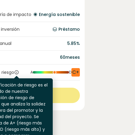
ría de impacto
Energía sostenible
 inversión
Préstamo
 anual
5.85
%
60
meses
C+
 riesgo
A
D
ficación de riesgo es el
do de nuestra
Ver más
ión de riesgo de
 que analiza la solidez
era del promotor y la
dad del proyecto. Se
a de A+ (riesgo más
 D (riesgo más alto) y