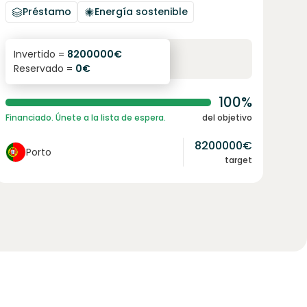
Préstamo
Energía sostenible
6.1
%
96
Invertido =
8200000
€
Reservado =
0
€
interés anual
plazo
100%
Financiado. Únete a la lista de espera.
del objetivo
8200000
€
Porto
target