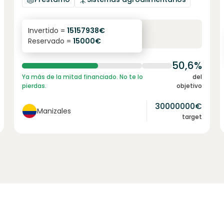
6.1
%
6
Invertido =
15157938
€
Reservado =
15000
€
interés anual
plazo
50,6%
Ya más de la mitad financiado. No te lo
del
pierdas.
objetivo
30000000
€
Manizales
target