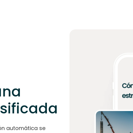
una
rsificada
sión automática se