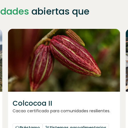
idades
abiertas que
Únete a
1023
inversores
Colcocoa II
Cacao certificado para comunidades resilientes.
Préstamo
Sistemas agroalimentarios