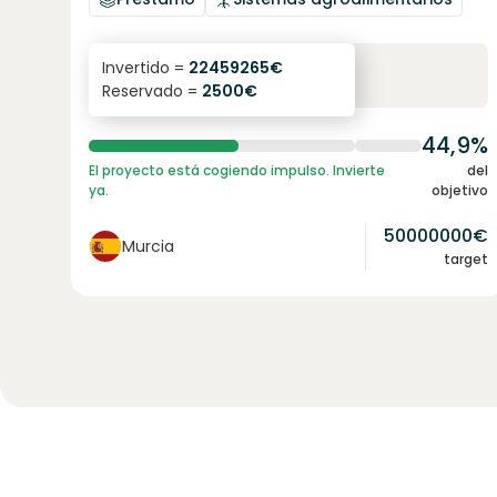
6.3
%
24
Invertido =
22459265
€
Reservado =
2500
€
interés anual
plazo
44,9%
El proyecto está cogiendo impulso. Invierte
del
ya.
objetivo
50000000
€
Murcia
target