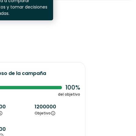
da a comparar
os y tomar decisiones
adas.
eso de la campaña
100%
del objetivo
00
1200000
Objetivo
00