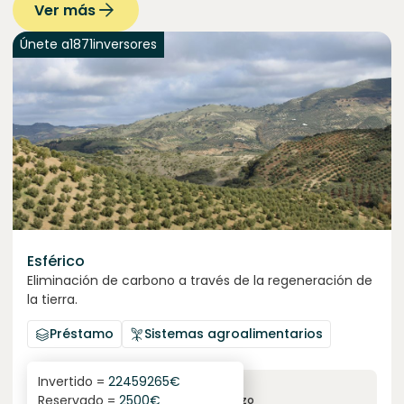
Ver más
Únete a
1871
inversores
Esférico
Eliminación de carbono a través de la regeneración de
la tierra.
Préstamo
Sistemas agroalimentarios
Invertido =
22459265
€
6.3
%
24
Reservado =
2500
€
interés anual
plazo