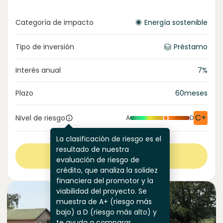
Categoría de impacto
Energía sostenible
Tipo de inversión
Préstamo
Interés anual
7
%
Plazo
60
meses
C+
Nivel de riesgo
A
D
La clasificación de riesgo es el
resultado de nuestra
Ver más
evaluación de riesgo de
crédito, que analiza la solidez
financiera del promotor y la
viabilidad del proyecto. Se
muestra de A+ (riesgo más
bajo) a D (riesgo más alto) y
te ayuda a comparar