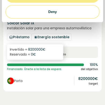
Deny
Solcor Solar IX
Instalación solar para una empresa automovilística
Préstamo
Energía sostenible
Invertido =
8200000
€
6.1
%
96
Reservado =
0
€
interés anual
plazo
100%
Financiado. Únete a la lista de espera.
del objetivo
8200000
€
Porto
target