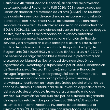
Hermosilla 48, 28001 Madrid (España), en calidad de proveedor
autorizado bajo el Reglamento (UE) 2020/1503 y supervisado por
Comisión Nacional del Mercado de Valores (CNMV). Los usuarios
que contraten servicios de crowdlending establecen una relación
contractual con POWER PARITY, S.A.; los usuarios que contraten
servicios de crowdequity establecen una relación contractual con
BOLSA SOCIAL, S.L. Las condiciones aplicables, incluidos los riesgos,
costes, mecanismos de protección del inversor y autoridad
supervisora competente, pueden variar en función del tipo de
servicio y del proyecto en el que participe el usuario. Este aviso se
facilita de conformidad con el artículo 19, apartados 1 y 5, del
Reglamento (UE) 2020/1503 y el artículo 15-A de la Ley n.º 102/2015.
Los servicios de pago disponibles a través de la plataforma son
prestados por MangoPay S.A., entidad de dinero electrónico
registrada en Luxemburgo y supervisada por la CSSF (Commission
de Surveillance du Secteur Financier), inscrita en el Banco de
Portugal (organismo regulador portugués) con el número 7830. Las
inversiones en financiación participativa (crowdlending y
crowdequity) conllevan un riesgo de pérdida parcial o total de los
fondos invertidos. La rentabilidad de su inversión depende del éxito
del proyecto desarrollado a través de la campaña en la que
invierta. Su inversión no está cubierta por los sistemas de garantía
de depósitos establecidos por la Directiva 2014/49/UE ni por los
sistemas de indemnización de inversores establecidos por la
Directiva 97/9/CE. Le rogamos que considere todos los riesgos