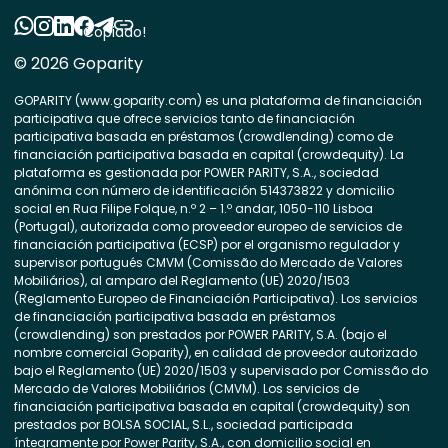
Copiado!
© 2026 Goparity
GOPARITY (www.goparity.com) es una plataforma de financiación
participativa que ofrece servicios tanto de financiación
participativa basada en préstamos (crowdlending) como de
financiación participativa basada en capital (crowdequity). La
plataforma es gestionada por POWER PARITY, S.A., sociedad
anónima con número de identificación 514373822 y domicilio
social en Rua Filipe Folque, n.º 2 – 1.º andar, 1050-110 Lisboa
(Portugal), autorizada como proveedor europeo de servicios de
financiación participativa (ECSP) por el organismo regulador y
supervisor portugués CMVM (Comissão do Mercado de Valores
Mobiliários), al amparo del Reglamento (UE) 2020/1503
(Reglamento Europeo de Financiación Participativa). Los servicios
de financiación participativa basada en préstamos
(crowdlending) son prestados por POWER PARITY, S.A. (bajo el
nombre comercial Goparity), en calidad de proveedor autorizado
bajo el Reglamento (UE) 2020/1503 y supervisado por Comissão do
Mercado de Valores Mobiliários (CMVM). Los servicios de
financiación participativa basada en capital (crowdequity) son
prestados por BOLSA SOCIAL, S.L., sociedad participada
íntegramente por Power Parity, S.A., con domicilio social en