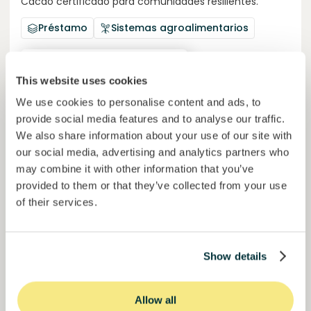
Cacao certificado para comunidades resilientes.
Préstamo
Sistemas agroalimentarios
Invertido =
15157938
€
6.1
%
6
Reservado =
15000
€
interés anual
plazo
This website uses cookies
We use cookies to personalise content and ads, to
50,6%
provide social media features and to analyse our traffic.
Ya más de la mitad financiado. No te lo pierdas.
del objetivo
We also share information about your use of our site with
30000000
€
our social media, advertising and analytics partners who
Manizales
target
may combine it with other information that you’ve
provided to them or that they’ve collected from your use
of their services.
Financiado
Show details
Allow all