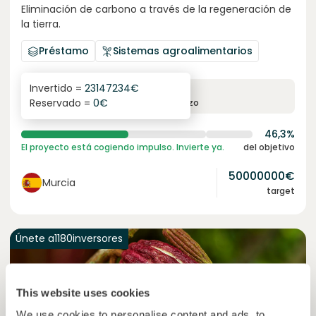
Eliminación de carbono a través de la regeneración de
la tierra.
Préstamo
Sistemas agroalimentarios
Invertido =
23147234
€
6.3
%
24
Reservado =
0
€
interés anual
plazo
46,3%
El proyecto está cogiendo impulso. Invierte ya.
del objetivo
50000000
€
Murcia
target
Únete a
1180
inversores
This website uses cookies
We use cookies to personalise content and ads, to