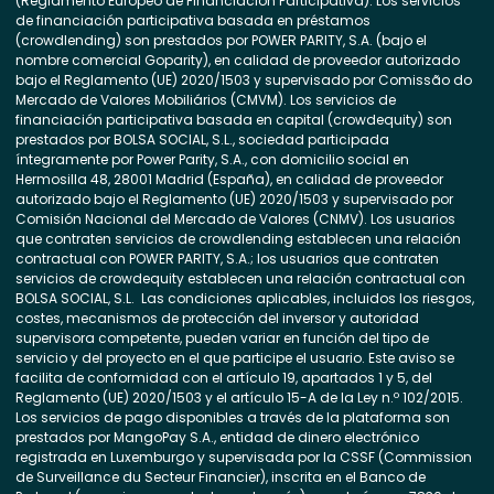
(Reglamento Europeo de Financiación Participativa). Los servicios
de financiación participativa basada en préstamos
(crowdlending) son prestados por POWER PARITY, S.A. (bajo el
nombre comercial Goparity), en calidad de proveedor autorizado
bajo el Reglamento (UE) 2020/1503 y supervisado por Comissão do
Mercado de Valores Mobiliários (CMVM). Los servicios de
financiación participativa basada en capital (crowdequity) son
prestados por BOLSA SOCIAL, S.L., sociedad participada
íntegramente por Power Parity, S.A., con domicilio social en
Hermosilla 48, 28001 Madrid (España), en calidad de proveedor
autorizado bajo el Reglamento (UE) 2020/1503 y supervisado por
Comisión Nacional del Mercado de Valores (CNMV). Los usuarios
que contraten servicios de crowdlending establecen una relación
contractual con POWER PARITY, S.A.; los usuarios que contraten
servicios de crowdequity establecen una relación contractual con
BOLSA SOCIAL, S.L. Las condiciones aplicables, incluidos los riesgos,
costes, mecanismos de protección del inversor y autoridad
supervisora competente, pueden variar en función del tipo de
servicio y del proyecto en el que participe el usuario. Este aviso se
facilita de conformidad con el artículo 19, apartados 1 y 5, del
Reglamento (UE) 2020/1503 y el artículo 15-A de la Ley n.º 102/2015.
Los servicios de pago disponibles a través de la plataforma son
prestados por MangoPay S.A., entidad de dinero electrónico
registrada en Luxemburgo y supervisada por la CSSF (Commission
de Surveillance du Secteur Financier), inscrita en el Banco de