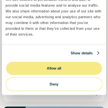
provide social media features and to analyse our traffic.
We also share information about your use of our site with
our social media, advertising and analytics partners who
may combine it with other information that you’ve
provided to them or that they’ve collected from your use
Colcocoa II
of their services.
Cacao certificado para comunidades resilientes.
Préstamo
Sistemas agroalimentarios
Show details
Invertido =
17713560
€
6.1
%
6
Reservado =
0
€
interés anual
plazo
Allow all
59%
Ya más de la mitad financiado. No te lo pierdas.
del objetivo
Deny
30000000
€
Manizales
target