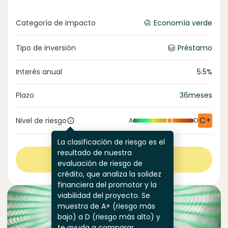
Categoría de impacto
Economía verde
Tipo de inversión
Préstamo
Interés anual
5.5
%
Plazo
36
meses
C+
Nivel de riesgo
A
D
La clasificación de riesgo es el
resultado de nuestra
Ver más
evaluación de riesgo de
crédito, que analiza la solidez
financiera del promotor y la
viabilidad del proyecto. Se
muestra de A+ (riesgo más
bajo) a D (riesgo más alto) y
te ayuda a comparar