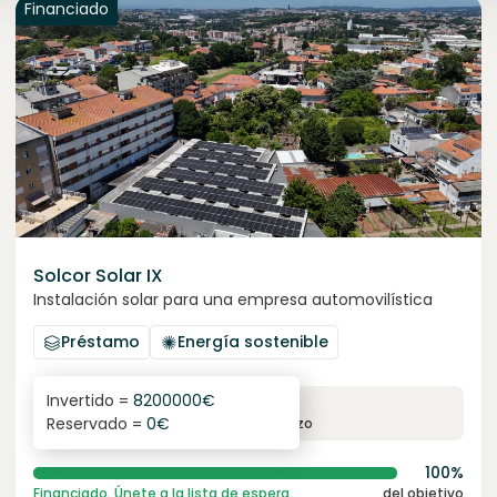
Financiado
Solcor Solar IX
Instalación solar para una empresa automovilística
Préstamo
Energía sostenible
Invertido =
8200000
€
6.1
%
96
Reservado =
0
€
interés anual
plazo
100%
Financiado. Únete a la lista de espera.
del objetivo