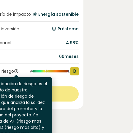
ría de impacto
Energía sostenible
 inversión
Préstamo
 anual
4.98
%
60
meses
B
 riesgo
A
D
ficación de riesgo es el
do de nuestra
Ver más
ión de riesgo de
 que analiza la solidez
era del promotor y la
dad del proyecto. Se
a de A+ (riesgo más
 D (riesgo más alto) y