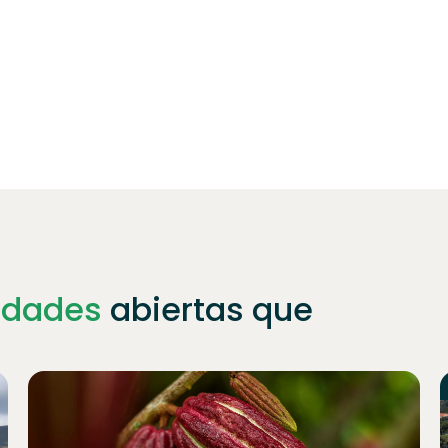
idades
abiertas que
Únete a
1023
inversores