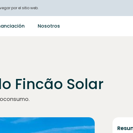
vegar por el sitio web.
nanciación
Nosotros
o Fincão Solar
utoconsumo.
Resum