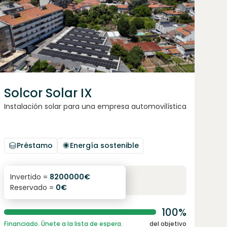
Solcor Solar IX
Instalación solar para una empresa automovilística
Préstamo
Energía sostenible
6.1
%
96
Invertido =
8200000
€
Reservado =
0
€
interés anual
plazo
100%
Financiado. Únete a la lista de espera.
del objetivo