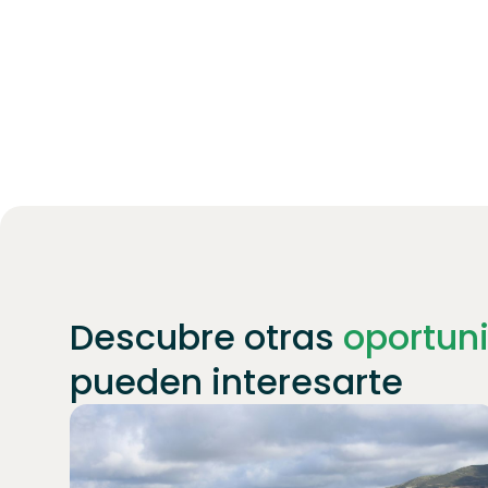
Descubre otras
oportun
pueden interesarte
Únete a
1871
inversores