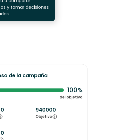
da a comparar
os y tomar decisiones
adas.
eso de la campaña
100%
del objetivo
00
940000
Objetivo
00