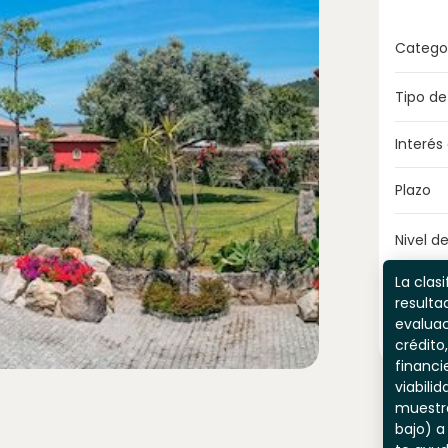
Catego
Tipo de
Interés
Plazo
Nivel de
La clasi
resulta
evaluac
crédito,
financi
viabili
muestr
bajo) a