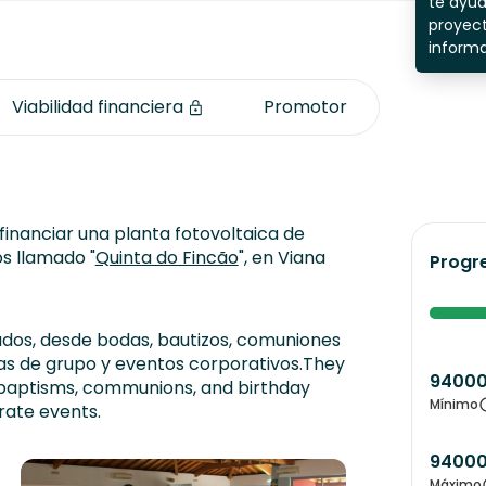
te ayu
proyect
inform
Viabilidad financiera
Promotor
inanciar una planta fotovoltaica de
s llamado "
Quinta do Fincão
", en Viana
Progr
ados, desde bodas, bautizos, comuniones
as de grupo y eventos corporativos.They
9400
 baptisms, communions, and birthday
Mínimo
rate events.
9400
Máximo