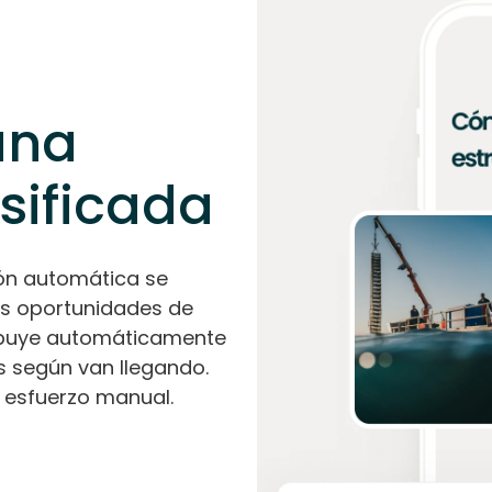
una
rsificada
sión automática se
as oportunidades de
ribuye automáticamente
s según van llegando.
n esfuerzo manual.