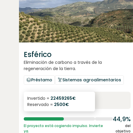
Esférico
Eliminación de carbono a través de la
regeneración de la tierra.
Préstamo
Sistemas agroalimentarios
6.3
%
24
Invertido =
22459265
€
Reservado =
2500
€
interés anual
plazo
44,9%
El proyecto está cogiendo impulso. Invierte
del
ya.
objetivo