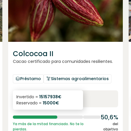
Colcocoa II
Cacao certificado para comunidades resilientes.
Préstamo
Sistemas agroalimentarios
6.1
%
6
Invertido =
15157938
€
Reservado =
15000
€
interés anual
plazo
50,6%
Ya más de la mitad financiado. No te lo
del
pierdas.
objetivo