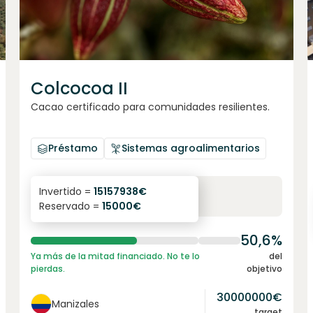
Colcocoa II
Cacao certificado para comunidades resilientes.
Préstamo
Sistemas agroalimentarios
6.1
%
6
Invertido =
15157938
€
Reservado =
15000
€
interés anual
plazo
50,6%
Ya más de la mitad financiado. No te lo
del
pierdas.
objetivo
30000000
€
Manizales
target