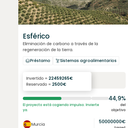
Esférico
Eliminación de carbono a través de la
regeneración de la tierra.
Préstamo
Sistemas agroalimentarios
6.3
%
24
Invertido =
22459265
€
Reservado =
2500
€
interés anual
plazo
44,9%
El proyecto está cogiendo impulso. Invierte
del
ya.
objetivo
50000000
€
Murcia
target