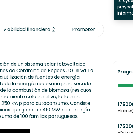
te ayu
proyect
inform
Viabilidad financiera
Promotor
ción de un sistema solar fotovoltaico
nes de Cerámica de Pegões J.G. Silva. La
Progr
a utilización de fuentes de energía
toda la energía necesaria para secado
e de la combustión de biomasa (residuos
anciamiento colaborativo, la fabrica
de 250 kWp para autoconsumo. Consiste
17500
taicos que generan 410 MWh de energía
Mínimo
sumo de 100 familias portuguesas.
17500
Máximo