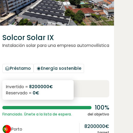
Solcor Solar IX
Instalación solar para una empresa automovilística
Préstamo
Energía sostenible
6.1
%
96
Invertido =
8200000
€
Reservado =
0
€
interés anual
plazo
100%
Financiado. Únete a la lista de espera.
del objetivo
8200000
€
Porto
target