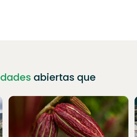
idades
abiertas que
Únete a
1023
inversores