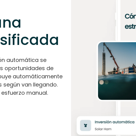
una
rsificada
sión automática se
as oportunidades de
ribuye automáticamente
s según van llegando.
n esfuerzo manual.