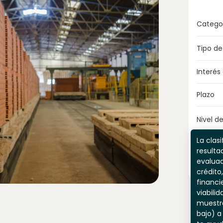
Catego
Tipo de
Interés
Plazo
Nivel de
La clasi
resulta
evaluac
crédito,
financi
viabili
muestr
bajo) a