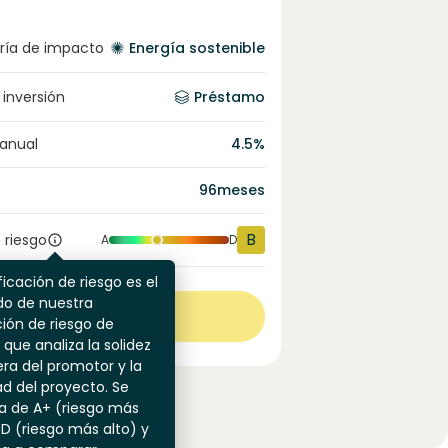
ría de impacto
Energía sostenible
 inversión
Préstamo
 anual
4.5
%
96
meses
B
 riesgo
A
D
ficación de riesgo es el
do de nuestra
Ver más
ión de riesgo de
 que analiza la solidez
era del promotor y la
dad del proyecto. Se
a de A+ (riesgo más
 D (riesgo más alto) y