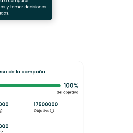
da a comparar
os y tomar decisiones
adas.
eso de la campaña
100%
del objetivo
000
17500000
Objetivo
000