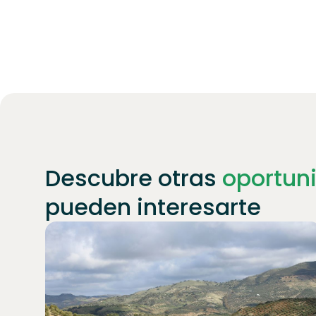
Descubre otras
oportun
pueden interesarte
Únete a
1871
inversores