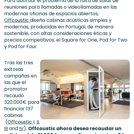
Para abordar el problema de la falta de salas de
reuniones para llamadas o videollamadas en las
modernas oficinas de espacios abiertos,
Offcoustic
diseña cabinas acústicas simples y
modernas, producidas en Portugal, de manera
sostenible, con altas consideraciones éticas y
precios competitivos: el Square for One, Pod for Two
y Pod for Four.
Tras las tres
exitosas
campañas en
las que el
promotor
recaudó
320.000€ para
financiar 137
cabinas
(
Offcoustic
I,
II
,
III
and
IV
),
Offcoustic ahora desea recaudar un