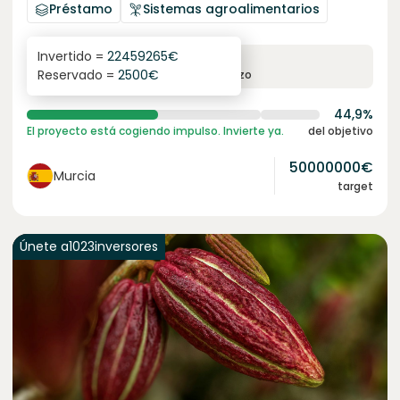
Préstamo
Sistemas agroalimentarios
Invertido =
22459265
€
6.3
%
24
Reservado =
2500
€
interés anual
plazo
44,9%
El proyecto está cogiendo impulso. Invierte ya.
del objetivo
50000000
€
Murcia
target
Únete a
1023
inversores