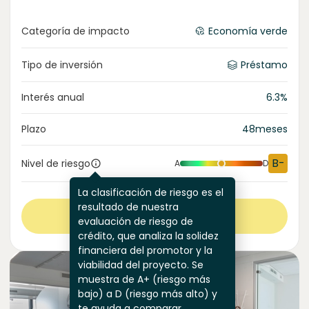
Categoría de impacto
Economía verde
Tipo de inversión
Préstamo
Interés anual
6.3
%
Plazo
48
meses
B-
Nivel de riesgo
A
D
La clasificación de riesgo es el
resultado de nuestra
Ver más
evaluación de riesgo de
crédito, que analiza la solidez
financiera del promotor y la
viabilidad del proyecto. Se
muestra de A+ (riesgo más
bajo) a D (riesgo más alto) y
te ayuda a comparar