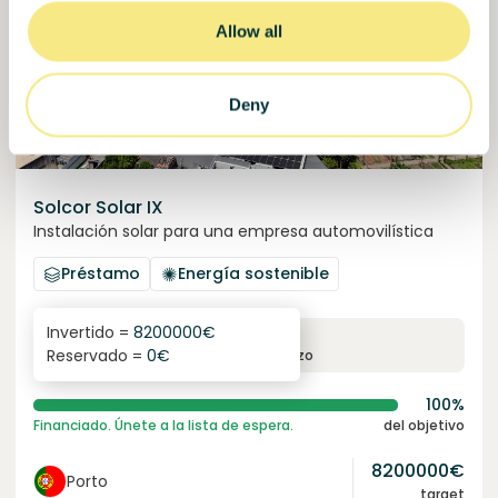
Allow all
Deny
Solcor Solar IX
Instalación solar para una empresa automovilística
Préstamo
Energía sostenible
Invertido =
8200000
€
6.1
%
96
Reservado =
0
€
interés anual
plazo
100%
Financiado. Únete a la lista de espera.
del objetivo
8200000
€
Porto
target