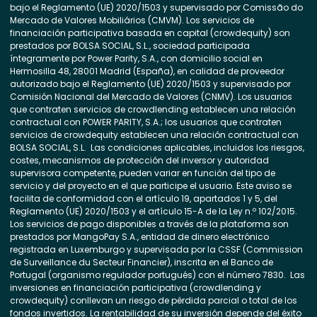
bajo el Reglamento (UE) 2020/1503 y supervisado por Comissão do
Mercado de Valores Mobiliários (CMVM). Los servicios de
financiación participativa basada en capital (crowdequity) son
prestados por BOLSA SOCIAL, S.L., sociedad participada
íntegramente por Power Parity, S.A., con domicilio social en
Hermosilla 48, 28001 Madrid (España), en calidad de proveedor
autorizado bajo el Reglamento (UE) 2020/1503 y supervisado por
Comisión Nacional del Mercado de Valores (CNMV). Los usuarios
que contraten servicios de crowdlending establecen una relación
contractual con POWER PARITY, S.A.; los usuarios que contraten
servicios de crowdequity establecen una relación contractual con
BOLSA SOCIAL, S.L. Las condiciones aplicables, incluidos los riesgos,
costes, mecanismos de protección del inversor y autoridad
supervisora competente, pueden variar en función del tipo de
servicio y del proyecto en el que participe el usuario. Este aviso se
facilita de conformidad con el artículo 19, apartados 1 y 5, del
Reglamento (UE) 2020/1503 y el artículo 15-A de la Ley n.º 102/2015.
Los servicios de pago disponibles a través de la plataforma son
prestados por MangoPay S.A., entidad de dinero electrónico
registrada en Luxemburgo y supervisada por la CSSF (Commission
de Surveillance du Secteur Financier), inscrita en el Banco de
Portugal (organismo regulador portugués) con el número 7830. Las
inversiones en financiación participativa (crowdlending y
crowdequity) conllevan un riesgo de pérdida parcial o total de los
fondos invertidos. La rentabilidad de su inversión depende del éxito