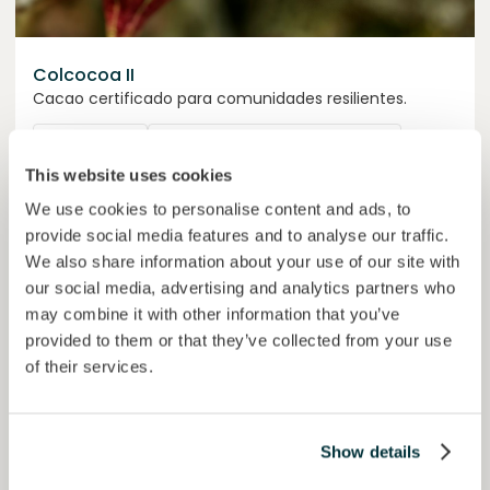
Colcocoa II
Cacao certificado para comunidades resilientes.
Préstamo
Sistemas agroalimentarios
This website uses cookies
Invertido =
15157938
€
6.1
%
6
We use cookies to personalise content and ads, to
Reservado =
15000
€
interés anual
plazo
provide social media features and to analyse our traffic.
We also share information about your use of our site with
50,6%
our social media, advertising and analytics partners who
Ya más de la mitad financiado. No te lo pierdas.
del objetivo
may combine it with other information that you’ve
30000000
€
provided to them or that they’ve collected from your use
Manizales
target
of their services.
Financiado
Show details