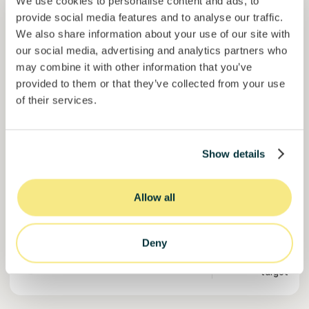
We use cookies to personalise content and ads, to
provide social media features and to analyse our traffic.
We also share information about your use of our site with
our social media, advertising and analytics partners who
may combine it with other information that you’ve
provided to them or that they’ve collected from your use
Colcocoa II
of their services.
Cacao certificado para comunidades resilientes.
Préstamo
Sistemas agroalimentarios
Show details
Invertido =
17713560
€
6.1
%
6
Reservado =
0
€
interés anual
plazo
Allow all
59%
Ya más de la mitad financiado. No te lo pierdas.
del objetivo
Deny
30000000
€
Manizales
target