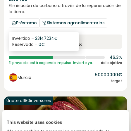
Eliminación de carbono a través de la regeneración de
la tierra.
Préstamo
Sistemas agroalimentarios
Invertido =
23147234
€
6.3
%
24
Reservado =
0
€
interés anual
plazo
46,3%
El proyecto está cogiendo impulso. Invierte ya.
del objetivo
50000000
€
Murcia
target
Únete a
1180
inversores
This website uses cookies