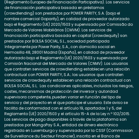
(Reglamento Europeo de Financiación Participativa). Los servicios
de financiación participativa basada en préstamos
(crowdlending) son prestados por POWER PARITY, S.A. (bajo el
nombre comercial Goparity), en calidad de proveedor autorizado
bajo el Reglamento (UE) 2020/1503 y supervisado por Comissão do
Mercado de Valores Mobiliários (CMVM). Los servicios de
financiación participativa basada en capital (crowdequity) son
prestados por BOLSA SOCIAL, S.L., sociedad participada
íntegramente por Power Parity, S.A., con domicilio social en
Hermosilla 48, 28001 Madrid (España), en calidad de proveedor
autorizado bajo el Reglamento (UE) 2020/1503 y supervisado por
Comisión Nacional del Mercado de Valores (CNMV). Los usuarios
que contraten servicios de crowdlending establecen una relación
contractual con POWER PARITY, S.A.; los usuarios que contraten
servicios de crowdequity establecen una relación contractual con
BOLSA SOCIAL, S.L. Las condiciones aplicables, incluidos los riesgos,
costes, mecanismos de protección del inversor y autoridad
supervisora competente, pueden variar en función del tipo de
servicio y del proyecto en el que participe el usuario. Este aviso se
facilita de conformidad con el artículo 19, apartados 1 y 5, del
Reglamento (UE) 2020/1503 y el artículo 15-A de la Ley n.º 102/2015.
Los servicios de pago disponibles a través de la plataforma son
prestados por MangoPay S.A., entidad de dinero electrónico
registrada en Luxemburgo y supervisada por la CSSF (Commission
de Surveillance du Secteur Financier), inscrita en el Banco de