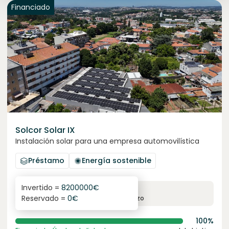
Financiado
Solcor Solar IX
Instalación solar para una empresa automovilística
Préstamo
Energía sostenible
Invertido =
8200000
€
6.1
%
96
Reservado =
0
€
interés anual
plazo
100%