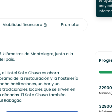
te ayu
proyect
inform
Viabilidad financiera
Promotor
17 kilómetros de Montalegre, junto a la
el país.
Progr
 el Hotel Sol e Chuva es ahora
ama de la restauración y la hostelería
ocho habitaciones, un bar y un
3290
tradicionales locales que se sirven en
Mínimo
 décadas. El Sol e Chuva también
zul Rabagão.
3290
Máximo