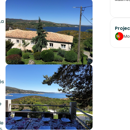
La
Projec
Mo
e
és
e
de
5%