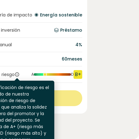
ría de impacto
Energía sostenible
 inversión
Préstamo
 anual
4
%
60
meses
B+
 riesgo
A
D
ficación de riesgo es el
do de nuestra
Ver más
ión de riesgo de
 que analiza la solidez
era del promotor y la
dad del proyecto. Se
a de A+ (riesgo más
 D (riesgo más alto) y