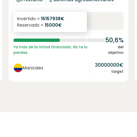
6.1
%
6
Invertido =
15157938
€
Reservado =
15000
€
interés anual
plazo
50,6%
Ya más de la mitad financiado. No te lo
del
pierdas.
objetivo
30000000
€
Manizales
target