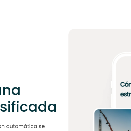
una
rsificada
sión automática se