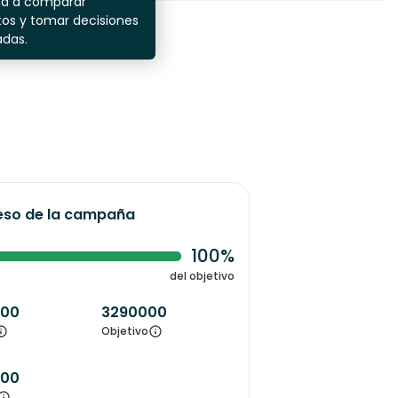
da a comparar
os y tomar decisiones
adas.
eso de la campaña
100%
del objetivo
000
3290000
Objetivo
000