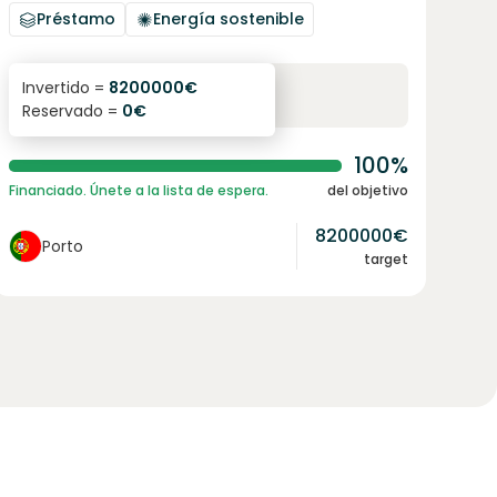
Préstamo
Energía sostenible
6.1
%
96
Invertido =
8200000
€
Reservado =
0
€
interés anual
plazo
100%
Financiado. Únete a la lista de espera.
del objetivo
8200000
€
Porto
target