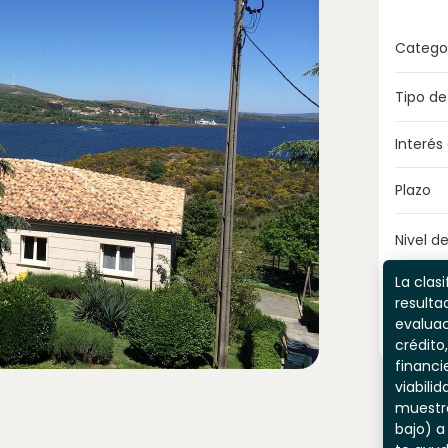
Catego
Tipo de
Interés
Plazo
Nivel de
La clasi
resulta
evaluac
crédito,
financi
viabili
muestr
bajo) a