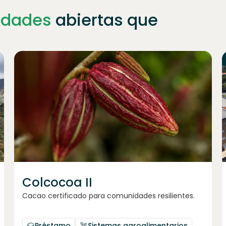
idades
abiertas que
Únete a
1023
inversores
Colcocoa II
Cacao certificado para comunidades resilientes.
Préstamo
Sistemas agroalimentarios