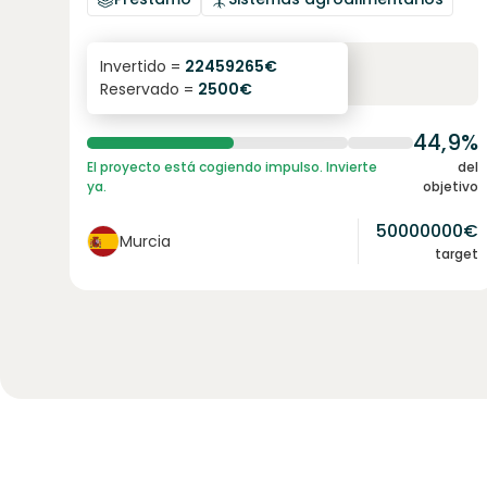
6.3
%
24
Invertido =
22459265
€
Reservado =
2500
€
interés anual
plazo
44,9%
El proyecto está cogiendo impulso. Invierte
del
ya.
objetivo
50000000
€
Murcia
target