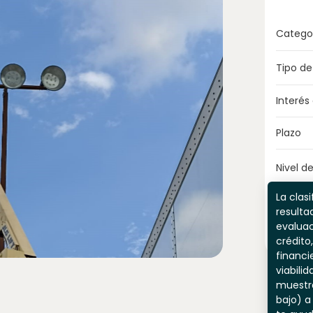
Catego
Tipo de
Interés
Plazo
Nivel de
La clasi
resulta
evaluac
crédito,
financi
viabili
muestr
bajo) a