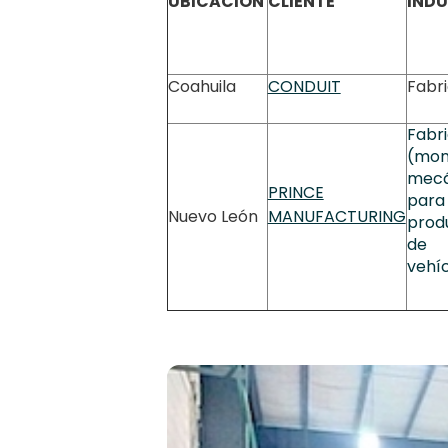
UBICACIÓN
CLIENTE
INDU
Coahuila
CONDUIT
Fabr
Fabr
(mon
mecá
PRINCE
para
Nuevo León
MANUFACTURING
prod
de
vehí