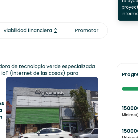
te ayu
proyect
inform
Viabilidad financiera
Promotor
ora de tecnología verde especializada
" IoT (Internet de las cosas) para
Progr
os
15000
a
Mínimo
n
15000
Máximo