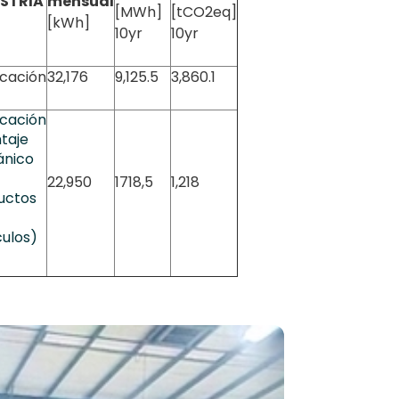
STRIA
mensual
[MWh]
[tCO2eq]
[kWh]
10yr
10yr
icación
32,176
9,125.5
3,860.1
icación
taje
nico
22,950
1718,5
1,218
uctos
culos)