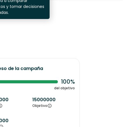
da a comparar
os y tomar decisiones
adas.
eso de la campaña
100%
del objetivo
000
15000000
Objetivo
000