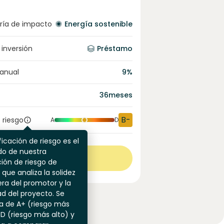
ría de impacto
Energía sostenible
 inversión
Préstamo
 anual
9
%
36
meses
B-
 riesgo
A
D
ficación de riesgo es el
do de nuestra
Ver más
ión de riesgo de
 que analiza la solidez
era del promotor y la
dad del proyecto. Se
a de A+ (riesgo más
 D (riesgo más alto) y