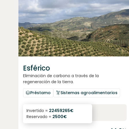
Esférico
Eliminación de carbono a través de la
regeneración de la tierra.
Préstamo
Sistemas agroalimentarios
6.3
%
24
Invertido =
22459265
€
Reservado =
2500
€
interés anual
plazo