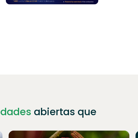
idades
abiertas que
Únete a
1023
inversores