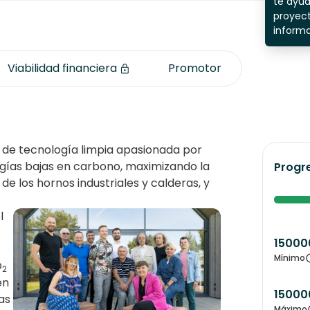
te ayu
proyect
inform
Viabilidad financiera
Promotor
e tecnología limpia apasionada por
ogías bajas en carbono, maximizando la
Progr
de los hornos industriales y calderas, y
l
15000
Mínimo
O
2
en
15000
as
Máximo