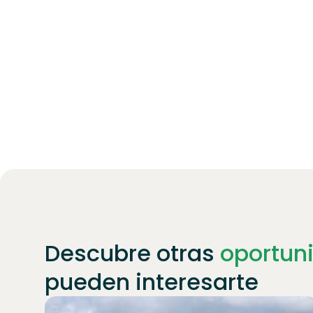
Descubre otras
oportun
pueden interesarte
Únete a
1871
inversores