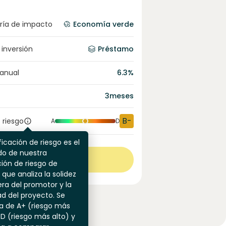
ría de impacto
Economía verde
 inversión
Préstamo
 anual
6.3
%
3
meses
B-
 riesgo
A
D
ficación de riesgo es el
do de nuestra
Ver más
ión de riesgo de
 que analiza la solidez
era del promotor y la
dad del proyecto. Se
a de A+ (riesgo más
 D (riesgo más alto) y