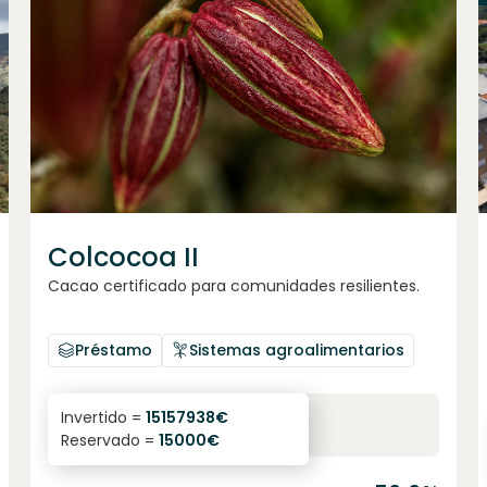
Colcocoa II
Cacao certificado para comunidades resilientes.
Préstamo
Sistemas agroalimentarios
6.1
%
6
Invertido =
15157938
€
Reservado =
15000
€
interés anual
plazo