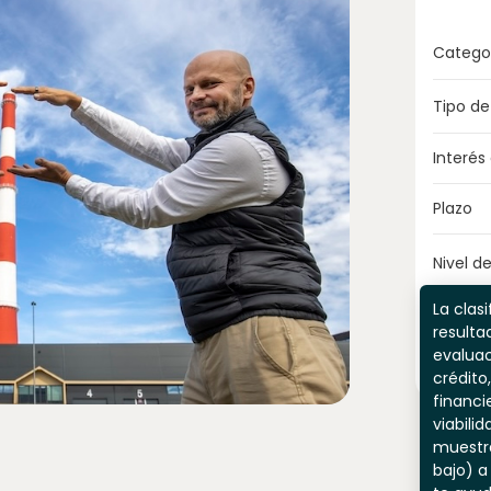
Catego
Tipo de
Interés
Plazo
Nivel de
La clasi
resulta
evaluac
crédito,
financi
viabili
muestr
bajo) a