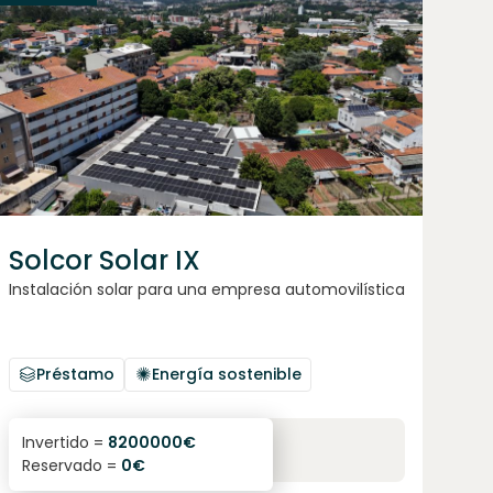
Solcor Solar IX
Instalación solar para una empresa automovilística
Préstamo
Energía sostenible
6.1
%
96
Invertido =
8200000
€
Reservado =
0
€
interés anual
plazo