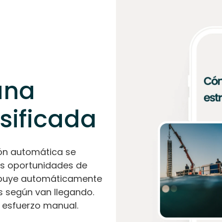
una
rsificada
sión automática se
as oportunidades de
ribuye automáticamente
s según van llegando.
n esfuerzo manual.