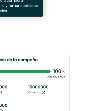
da a comparar
os y tomar decisiones
adas.
eso de la campaña
100%
del objetivo
000
15000000
Objetivo
000