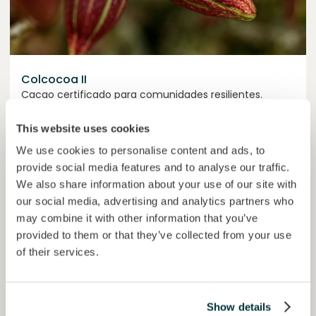
Colcocoa II
Cacao certificado para comunidades resilientes.
Préstamo
Sistemas agroalimentarios
This website uses cookies
We use cookies to personalise content and ads, to
Invertido =
15157938
€
6.1
%
6
provide social media features and to analyse our traffic.
Reservado =
15000
€
interés anual
plazo
We also share information about your use of our site with
our social media, advertising and analytics partners who
50,6%
Ya más de la mitad financiado. No te lo pierdas.
del objetivo
may combine it with other information that you’ve
provided to them or that they’ve collected from your use
30000000
€
of their services.
Manizales
target
Show details
Financiado