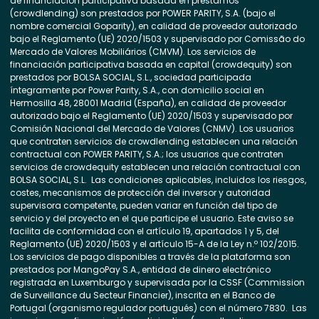
de financiación participativa basada en préstamos
(crowdlending) son prestados por POWER PARITY, S.A. (bajo el
nombre comercial Goparity), en calidad de proveedor autorizado
bajo el Reglamento (UE) 2020/1503 y supervisado por Comissão do
Mercado de Valores Mobiliários (CMVM). Los servicios de
financiación participativa basada en capital (crowdequity) son
prestados por BOLSA SOCIAL, S.L., sociedad participada
íntegramente por Power Parity, S.A., con domicilio social en
Hermosilla 48, 28001 Madrid (España), en calidad de proveedor
autorizado bajo el Reglamento (UE) 2020/1503 y supervisado por
Comisión Nacional del Mercado de Valores (CNMV). Los usuarios
que contraten servicios de crowdlending establecen una relación
contractual con POWER PARITY, S.A.; los usuarios que contraten
servicios de crowdequity establecen una relación contractual con
BOLSA SOCIAL, S.L. Las condiciones aplicables, incluidos los riesgos,
costes, mecanismos de protección del inversor y autoridad
supervisora competente, pueden variar en función del tipo de
servicio y del proyecto en el que participe el usuario. Este aviso se
facilita de conformidad con el artículo 19, apartados 1 y 5, del
Reglamento (UE) 2020/1503 y el artículo 15-A de la Ley n.º 102/2015.
Los servicios de pago disponibles a través de la plataforma son
prestados por MangoPay S.A., entidad de dinero electrónico
registrada en Luxemburgo y supervisada por la CSSF (Commission
de Surveillance du Secteur Financier), inscrita en el Banco de
Portugal (organismo regulador portugués) con el número 7830. Las