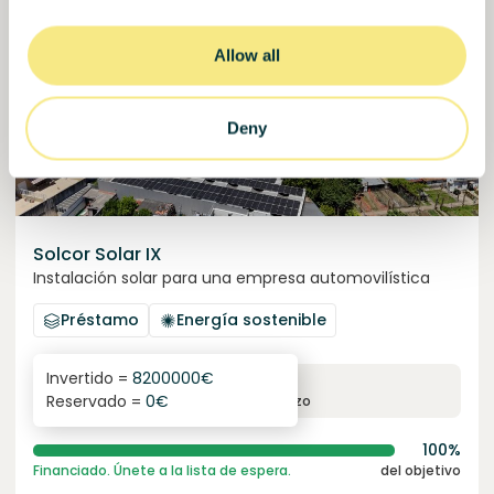
Allow all
Deny
Solcor Solar IX
Instalación solar para una empresa automovilística
Préstamo
Energía sostenible
Invertido =
8200000
€
6.1
%
96
Reservado =
0
€
interés anual
plazo
100%
Financiado. Únete a la lista de espera.
del objetivo