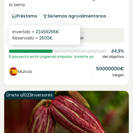
la tierra.
Préstamo
Sistemas agroalimentarios
Invertido =
22459265
€
6.3
%
24
Reservado =
2500
€
interés anual
plazo
44,9%
El proyecto está cogiendo impulso. Invierte ya.
del objetivo
50000000
€
Murcia
target
Únete a
1023
inversores