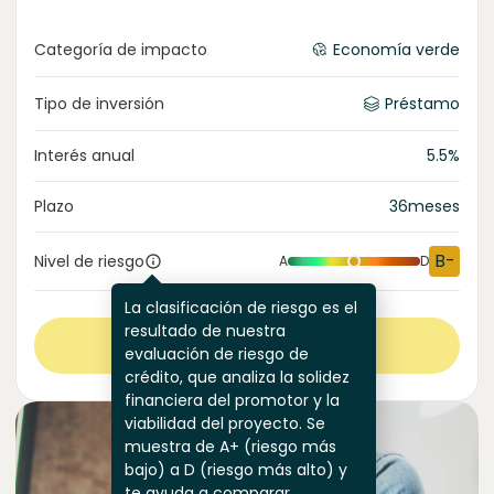
Categoría de impacto
Economía verde
Tipo de inversión
Préstamo
Interés anual
5.5
%
Plazo
36
meses
B-
Nivel de riesgo
A
D
La clasificación de riesgo es el
resultado de nuestra
Ver más
evaluación de riesgo de
crédito, que analiza la solidez
financiera del promotor y la
viabilidad del proyecto. Se
muestra de A+ (riesgo más
bajo) a D (riesgo más alto) y
te ayuda a comparar