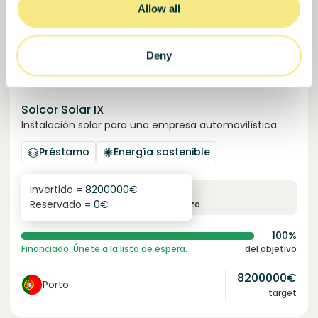
Allow all
Deny
Solcor Solar IX
Instalación solar para una empresa automovilística
Préstamo
Energía sostenible
Invertido =
8200000
€
6.1
%
96
Reservado =
0
€
interés anual
plazo
100%
Financiado. Únete a la lista de espera.
del objetivo
8200000
€
Porto
target