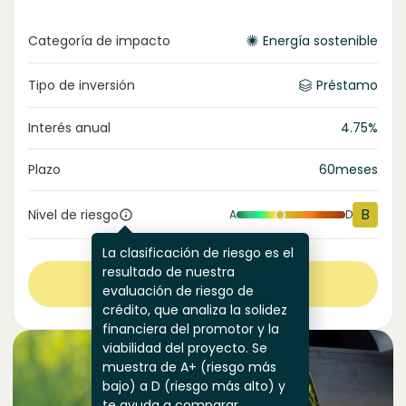
Categoría de impacto
Energía sostenible
Tipo de inversión
Préstamo
Interés anual
4.75
%
Plazo
60
meses
B
Nivel de riesgo
A
D
La clasificación de riesgo es el
resultado de nuestra
Ver más
evaluación de riesgo de
crédito, que analiza la solidez
financiera del promotor y la
viabilidad del proyecto. Se
muestra de A+ (riesgo más
bajo) a D (riesgo más alto) y
te ayuda a comparar