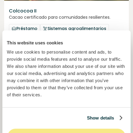
Colcocoa II
Cacao certificado para comunidades resilientes.
Préstamo
Sistemas agroalimentarios
This website uses cookies
Invertido =
15157938
€
6.1
%
6
Reservado =
15000
€
interés anual
plazo
We use cookies to personalise content and ads, to
provide social media features and to analyse our traffic.
50,6%
We also share information about your use of our site with
Ya más de la mitad financiado. No te lo pierdas.
del objetivo
our social media, advertising and analytics partners who
30000000
€
may combine it with other information that you’ve
Manizales
target
provided to them or that they’ve collected from your use
of their services.
Financiado
Show details