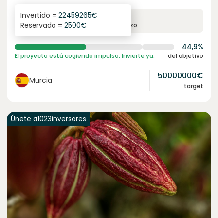
Invertido =
22459265
€
6.3
%
24
Reservado =
2500
€
interés anual
plazo
44,9%
El proyecto está cogiendo impulso. Invierte ya.
del objetivo
50000000
€
Murcia
target
Únete a
1023
inversores