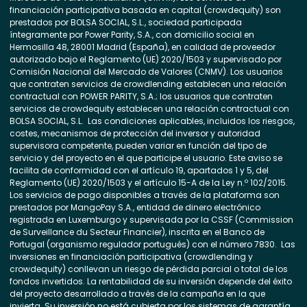
financiación participativa basada en capital (crowdequity) son
prestados por BOLSA SOCIAL, S.L., sociedad participada
íntegramente por Power Parity, S.A., con domicilio social en
Hermosilla 48, 28001 Madrid (España), en calidad de proveedor
autorizado bajo el Reglamento (UE) 2020/1503 y supervisado por
Comisión Nacional del Mercado de Valores (CNMV). Los usuarios
que contraten servicios de crowdlending establecen una relación
contractual con POWER PARITY, S.A.; los usuarios que contraten
servicios de crowdequity establecen una relación contractual con
BOLSA SOCIAL, S.L. Las condiciones aplicables, incluidos los riesgos,
costes, mecanismos de protección del inversor y autoridad
supervisora competente, pueden variar en función del tipo de
servicio y del proyecto en el que participe el usuario. Este aviso se
facilita de conformidad con el artículo 19, apartados 1 y 5, del
Reglamento (UE) 2020/1503 y el artículo 15-A de la Ley n.º 102/2015.
Los servicios de pago disponibles a través de la plataforma son
prestados por MangoPay S.A., entidad de dinero electrónico
registrada en Luxemburgo y supervisada por la CSSF (Commission
de Surveillance du Secteur Financier), inscrita en el Banco de
Portugal (organismo regulador portugués) con el número 7830. Las
inversiones en financiación participativa (crowdlending y
crowdequity) conllevan un riesgo de pérdida parcial o total de los
fondos invertidos. La rentabilidad de su inversión depende del éxito
del proyecto desarrollado a través de la campaña en la que
invierta. Su inversión no está cubierta por los sistemas de garantía