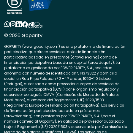
Copiado!
© 2026 Goparity
GOPARITY (www.goparity.com) es una plataforma de financiación
participativa que ofrece servicios tanto de financiación
participativa basada en préstamos (crowdlending) como de
financiación participativa basada en capital (crowdequity). La
plataforma es gestionada por POWER PARITY, S.A., sociedad
anónima con número de identificación 514373822 y domicilio
social en Rua Filipe Folque, n.º 2 – 1.º andar, 1050-110 Lisboa
(Portugal), autorizada como proveedor europeo de servicios de
financiación participativa (ECSP) por el organismo regulador y
supervisor portugués CMVM (Comissão do Mercado de Valores
Mobiliários), al amparo del Reglamento (UE) 2020/1503
(Reglamento Europeo de Financiación Participativa). Los servicios
de financiación participativa basada en préstamos
(crowdlending) son prestados por POWER PARITY, S.A. (bajo el
nombre comercial Goparity), en calidad de proveedor autorizado
bajo el Reglamento (UE) 2020/1503 y supervisado por Comissão do
Mercado de Valores Mobiliários (CMVM). Los servicios de