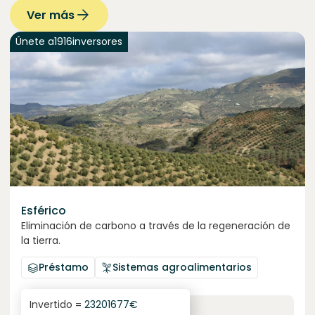
Ver más
Únete a
1916
inversores
Esférico
Eliminación de carbono a través de la regeneración de
la tierra.
Préstamo
Sistemas agroalimentarios
Invertido =
23201677
€
6.3
%
24