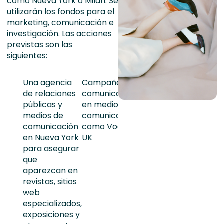
como Nueva York o
Milan
. Se
utilizarán los
fondos para el
marketing, comunicación e
investigación. Las acciones
previstas son las
siguientes:
Una agencia
Campañas de
Marketing
Marketi
de relaciones
comunicación
digital
influenc
públicas y
en medios de
especializado
los medi
medios de
comunicación
comunic
comunicación
como Vogue
en Nueva York
UK
para asegurar
que
aparezcan en
revistas, sitios
web
especializados,
exposiciones y