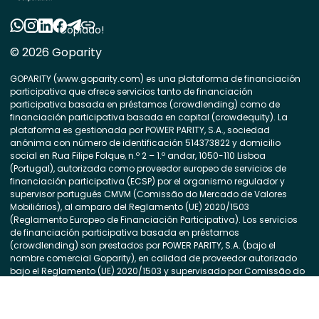
Copiado!
© 2026 Goparity
GOPARITY (www.goparity.com) es una plataforma de financiación
participativa que ofrece servicios tanto de financiación
participativa basada en préstamos (crowdlending) como de
financiación participativa basada en capital (crowdequity). La
plataforma es gestionada por POWER PARITY, S.A., sociedad
anónima con número de identificación 514373822 y domicilio
social en Rua Filipe Folque, n.º 2 – 1.º andar, 1050-110 Lisboa
(Portugal), autorizada como proveedor europeo de servicios de
financiación participativa (ECSP) por el organismo regulador y
supervisor portugués CMVM (Comissão do Mercado de Valores
Mobiliários), al amparo del Reglamento (UE) 2020/1503
(Reglamento Europeo de Financiación Participativa). Los servicios
de financiación participativa basada en préstamos
(crowdlending) son prestados por POWER PARITY, S.A. (bajo el
nombre comercial Goparity), en calidad de proveedor autorizado
bajo el Reglamento (UE) 2020/1503 y supervisado por Comissão do
Mercado de Valores Mobiliários (CMVM). Los servicios de
financiación participativa basada en capital (crowdequity) son
prestados por BOLSA SOCIAL, S.L., sociedad participada