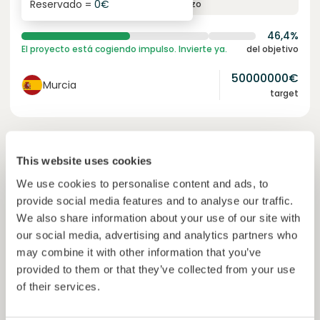
Reservado =
0
€
interés anual
plazo
46,4%
El proyecto está cogiendo impulso. Invierte ya.
del objetivo
50000000
€
Murcia
target
Únete a
1203
inversores
This website uses cookies
We use cookies to personalise content and ads, to
provide social media features and to analyse our traffic.
We also share information about your use of our site with
our social media, advertising and analytics partners who
may combine it with other information that you’ve
provided to them or that they’ve collected from your use
of their services.
Colcocoa II