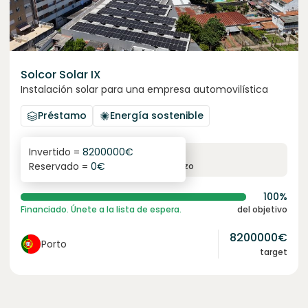
Solcor Solar IX
Instalación solar para una empresa automovilística
Préstamo
Energía sostenible
Invertido =
8200000
€
6.1
%
96
Reservado =
0
€
interés anual
plazo
100%
Financiado. Únete a la lista de espera.
del objetivo
8200000
€
Porto
target