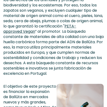
biodiversidad y los ecosistemas. Por eso,
todos los
zapatos son veganos, y excluyen cualquier tipo de
material de origen animal como el cuero, pieles, lana,
seda, ce
ra de abeja, plumas o colas de origen animal,
lo que
garantizó la certificación
"
PETA-
approved
V
egan
”
al promotor
.
La búsqueda
constante de materiales de alta calidad con una baja
huella carbónica forma parte del ADN de
Ballūta
.
Por
eso, la marca utiliza principalmente materiales
producidos en Europa,
y que cumplen normas de
sostenibilidad y condiciones de trabajo y redu
cen los
desechos. A esta búsqueda constante de recursos
sostenibles e
inovativos
se junta
fabricación de
excelencia en Portugal.
El objetivo de este proyecto
es financiar la expansión
de
Ballūta
en mercados
nuevos y más grandes,