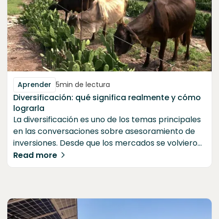
Aprender
5
min de lectura
Diversificación: qué significa realmente y cómo
lograrla
La diversificación es uno de los temas principales
en las conversaciones sobre asesoramiento de
inversiones. Desde que los mercados se volvieron
más accesibles, se ha hecho mucho hincapié en
Read more
la importancia de tener una cartera diversificada,
pero ¿qué es la diversificación y cómo se puede
lograr realmente?