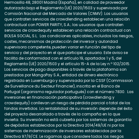
Hermosilla 48, 28001 Madrid (España), en calidad de proveedor
autorizado bajo el Reglamento (UE) 2020/1503 y supervisado por
Comisión Nacional del Mercado de Valores (CNMV). Los usuarios
que contraten servicios de crowdlending establecen una relación
contractual con POWER PARITY, S.A.; los usuarios que contraten
servicios de crowdequity establecen una relación contractual con
BOLSA SOCIAL, S.L. Las condiciones aplicables, incluidos los riesgos,
costes, mecanismos de protección del inversor y autoridad
supervisora competente, pueden variar en función del tipo de
servicio y del proyecto en el que participe el usuario. Este aviso se
facilita de conformidad con el artículo 19, apartados 1 y 5, del
Reglamento (UE) 2020/1503 y el artículo 15-A de la Ley n.º 102/2015.
Los servicios de pago disponibles a través de la plataforma son
prestados por MangoPay S.A., entidad de dinero electrónico
registrada en Luxemburgo y supervisada por la CSSF (Commission
de Surveillance du Secteur Financier), inscrita en el Banco de
Portugal (organismo regulador portugués) con el número 7830. Las
inversiones en financiación participativa (crowdlending y
crowdequity) conllevan un riesgo de pérdida parcial o total de los
fondos invertidos. La rentabilidad de su inversión depende del éxito
del proyecto desarrollado a través de la campaña en la que
invierta. Su inversión no está cubierta por los sistemas de garantía
de depósitos establecidos por la Directiva 2014/49/UE ni por los
sistemas de indemnización de inversores establecidos por la
Directiva 97/9/CE. Le rogamos que considere todos los riesgos