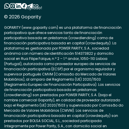
Copiado!
© 2026 Goparity
GOPARITY (www.goparity.com) es una plataforma de financiación
participativa que ofrece servicios tanto de financiación
participativa basada en préstamos (crowdlending) como de
financiación participativa basada en capital (crowdequity). La
plataforma es gestionada por POWER PARITY, S.A., sociedad
anónima con número de identificación 514373822 y domicilio
social en Rua Filipe Folque, n.º 2 – 1.º andar, 1050-110 Lisboa
(Portugal), autorizada como proveedor europeo de servicios de
financiación participativa (ECSP) por el organismo regulador y
supervisor portugués CMVM (Comissão do Mercado de Valores
Mobiliários), al amparo del Reglamento (UE) 2020/1503
(Reglamento Europeo de Financiación Participativa). Los servicios
de financiación participativa basada en préstamos
(crowdlending) son prestados por POWER PARITY, S.A. (bajo el
nombre comercial Goparity), en calidad de proveedor autorizado
bajo el Reglamento (UE) 2020/1503 y supervisado por Comissão do
Mercado de Valores Mobiliários (CMVM). Los servicios de
financiación participativa basada en capital (crowdequity) son
prestados por BOLSA SOCIAL, S.L., sociedad participada
íntegramente por Power Parity, S.A., con domicilio social en