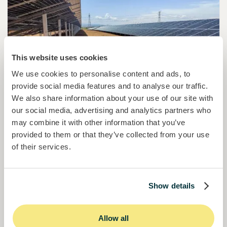
This website uses cookies
We use cookies to personalise content and ads, to
provide social media features and to analyse our traffic.
We also share information about your use of our site with
Aprender
5
min de lectura
our social media, advertising and analytics partners who
Invertir de forma segura y sostenible en
may combine it with other information that you’ve
tiempos de incertidumbre
provided to them or that they’ve collected from your use
El concepto de estar en «crisis» ha estado
of their services.
presente desde hace bastante tiempo. Al menos,
los últimos 14 años (desde 2008). Con más o
menos actividad o crecimiento económico, la
Read more
Show details
palabra «crisis» (y su amenaza) se ha convertido
en parte de nuestra vida diaria.
Allow all