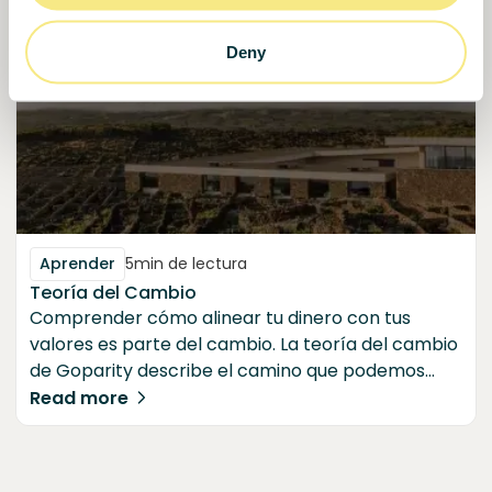
Deny
Aprender
5
min de lectura
Teoría del Cambio
Comprender cómo alinear tu dinero con tus
valores es parte del cambio. La teoría del cambio
de Goparity describe el camino que podemos
tomar: desde conectar inversores con
Read more
organizaciones de impacto, redirigir las finanzas
para resolver nuestros desafíos sociales y
ambientales, reducir la brecha de financiación